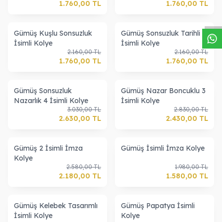
W
h
a
s
a
p
p
D
e
s
t
e
H
a
t
t
1.760,00
TL
1.760,00
TL
Gümüş Kuşlu Sonsuzluk
Gümüş Sonsuzluk Tarihli
İsimli Kolye
İsimli Kolye
2.160,00
TL
2.160,00
TL
1.760,00
TL
1.760,00
TL
Gümüş Sonsuzluk
Gümüş Nazar Boncuklu 3
Nazarlık 4 İsimli Kolye
İsimli Kolye
3.030,00
TL
2.830,00
TL
2.630,00
TL
2.430,00
TL
Gümüş 2 İsimli İmza
Gümüş İsimli İmza Kolye
Kolye
2.580,00
TL
1.980,00
TL
2.180,00
TL
1.580,00
TL
Gümüş Kelebek Tasarımlı
Gümüş Papatya İsimli
İsimli Kolye
Kolye