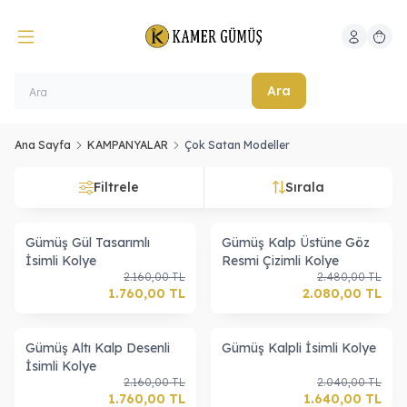
Hesabım
Sepeti
Ara
Ana Sayfa
KAMPANYALAR
Çok Satan Modeller
Filtrele
Sırala
Gümüş Gül Tasarımlı
Gümüş Kalp Üstüne Göz
İsimli Kolye
Resmi Çizimli Kolye
2.160,00
TL
2.480,00
TL
1.760,00
TL
2.080,00
TL
Gümüş Altı Kalp Desenli
Gümüş Kalpli İsimli Kolye
İsimli Kolye
2.160,00
TL
2.040,00
TL
1.760,00
TL
1.640,00
TL