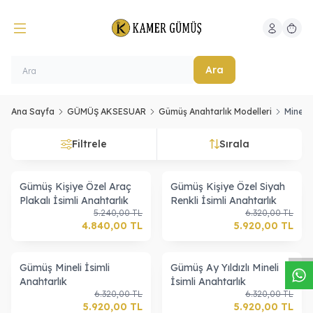
Hesabım
Sepeti
Ara
Ana Sayfa
GÜMÜŞ AKSESUAR
Gümüş Anahtarlık Modelleri
Mineli 
Filtrele
Sırala
Gümüş Kişiye Özel Araç
Gümüş Kişiye Özel Siyah
Plakalı İsimli Anahtarlık
Renkli İsimli Anahtarlık
W
h
a
s
a
p
p
D
e
s
t
e
H
a
t
t
5.240,00
TL
6.320,00
TL
4.840,00
TL
5.920,00
TL
Gümüş Mineli İsimli
Gümüş Ay Yıldızlı Mineli
Anahtarlık
İsimli Anahtarlık
6.320,00
TL
6.320,00
TL
5.920,00
TL
5.920,00
TL