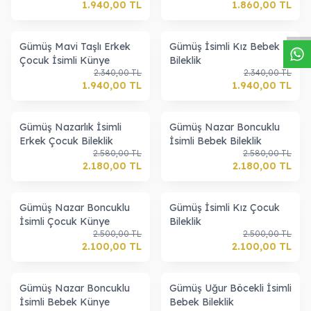
W
h
a
s
a
p
p
D
e
s
t
e
H
a
t
t
1.940,00
TL
1.860,00
TL
Gümüş Mavi Taşlı Erkek
Gümüş İsimli Kız Bebek
Çocuk İsimli Künye
Bileklik
2.340,00
TL
2.340,00
TL
1.940,00
TL
1.940,00
TL
Gümüş Nazarlık İsimli
Gümüş Nazar Boncuklu
Erkek Çocuk Bileklik
İsimli Bebek Bileklik
2.580,00
TL
2.580,00
TL
2.180,00
TL
2.180,00
TL
Gümüş Nazar Boncuklu
Gümüş İsimli Kız Çocuk
İsimli Çocuk Künye
Bileklik
2.500,00
TL
2.500,00
TL
2.100,00
TL
2.100,00
TL
Gümüş Nazar Boncuklu
Gümüş Uğur Böcekli İsimli
İsimli Bebek Künye
Bebek Bileklik