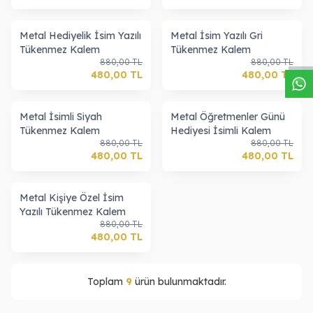
W
h
a
s
a
p
p
D
e
s
t
e
H
a
t
t
Metal Hediyelik İsim Yazılı
Metal İsim Yazılı Gri
Tükenmez Kalem
Tükenmez Kalem
880,00
TL
880,00
TL
480,00
TL
480,00
TL
Metal İsimli Siyah
Metal Öğretmenler Günü
Tükenmez Kalem
Hediyesi İsimli Kalem
880,00
TL
880,00
TL
480,00
TL
480,00
TL
Metal Kişiye Özel İsim
Yazılı Tükenmez Kalem
880,00
TL
480,00
TL
Toplam
9
ürün bulunmaktadır.