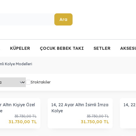
Ara
R
KÜPELER
ÇOCUK BEBEK TAKI
SETLER
AKSES
imli Kolye Modelleri
Stoktakiler
r Altın Kişiye Özel
14, 22 Ayar Altın İsimli İmza
14, 22
ye
Kolye
35.730,00
TL
35.730,00
TL
31.730,00
TL
31.730,00
TL