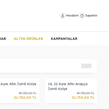
Hesabım
Sepetim
UAR
ALTIN ÜRÜNLER
KAMPANYALAR
 Ayar Altın İsimli Kolye
14, 22 Ayar Altın Arapça
İsimli Kolye
35.730,00
TL
35.730,00
TL
31.730,00
TL
31.730,00
TL