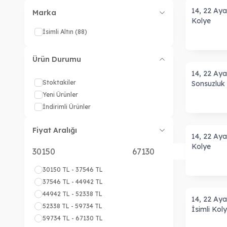
14, 22 Ayar
Marka
Kolye
İsimli Altın
(88)
Ürün Durumu
14, 22 Ayar
Stoktakiler
Sonsuzluk
Yeni Ürünler
İndirimli Ürünler
Fiyat Aralığı
14, 22 Ayar
Kolye
30150 TL - 37546 TL
37546 TL - 44942 TL
44942 TL - 52338 TL
14, 22 Aya
52338 TL - 59734 TL
İsimli Kol
59734 TL - 67130 TL