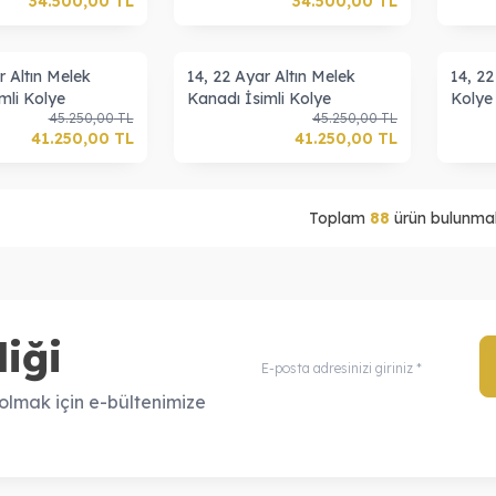
34.500,00
TL
34.500,00
TL
r Altın Melek
14, 22 Ayar Altın Melek
14, 22
imli Kolye
Kanadı İsimli Kolye
Kolye
45.250,00
TL
45.250,00
TL
41.250,00
TL
41.250,00
TL
Toplam
88
ürün bulunmak
iği
lmak için e-bültenimize