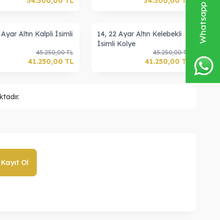
34.500,00
TL
34.500,00
TL
 Ayar Altın Kalpli İsimli
14, 22 Ayar Altın Kelebekli
İsimli Kolye
45.250,00
TL
45.250,00
TL
41.250,00
TL
41.250,00
TL
tadır.
Kayıt Ol