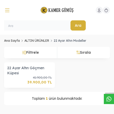
Hesabım
Sepeti
Ara
Ana Sayfa
ALTIN ÜRÜNLER
22 Ayar Altın Modeller
Filtrele
Sırala
22 Ayar Altın Göçmen
Küpesi
W
h
a
s
a
p
p
D
e
s
t
e
H
a
t
t
41.900,00
TL
39.900,00
TL
Toplam
1
ürün bulunmaktadır.