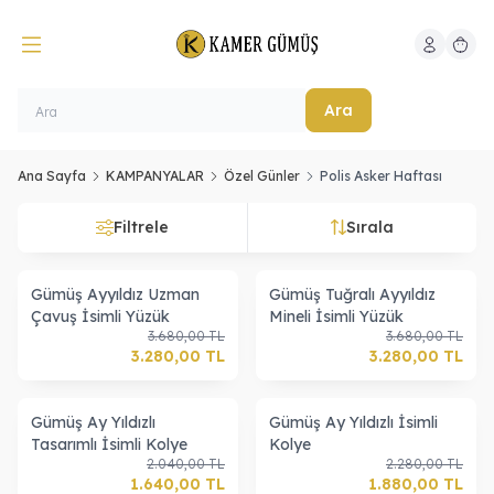
Hesabım
Sepeti
Ara
Ana Sayfa
KAMPANYALAR
Özel Günler
Polis Asker Haftası
Filtrele
Sırala
Gümüş Ayyıldız Uzman
Gümüş Tuğralı Ayyıldız
Çavuş İsimli Yüzük
Mineli İsimli Yüzük
3.680,00
TL
3.680,00
TL
3.280,00
TL
3.280,00
TL
Gümüş Ay Yıldızlı
Gümüş Ay Yıldızlı İsimli
Tasarımlı İsimli Kolye
Kolye
2.040,00
TL
2.280,00
TL
1.640,00
TL
1.880,00
TL