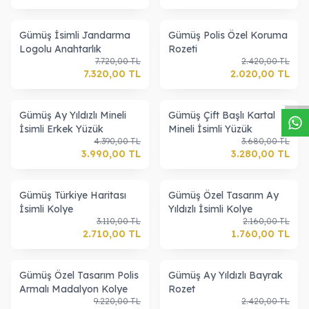
Gümüş İsimli Jandarma
Gümüş Polis Özel Koruma
Logolu Anahtarlık
Rozeti
W
h
a
s
a
p
p
D
e
s
t
e
H
a
t
t
7.720,00
TL
2.420,00
TL
7.320,00
TL
2.020,00
TL
Gümüş Ay Yıldızlı Mineli
Gümüş Çift Başlı Kartal
İsimli Erkek Yüzük
Mineli İsimli Yüzük
4.390,00
TL
3.680,00
TL
3.990,00
TL
3.280,00
TL
Gümüş Türkiye Haritası
Gümüş Özel Tasarım Ay
İsimli Kolye
Yıldızlı İsimli Kolye
3.110,00
TL
2.160,00
TL
2.710,00
TL
1.760,00
TL
Gümüş Özel Tasarım Polis
Gümüş Ay Yıldızlı Bayrak
Armalı Madalyon Kolye
Rozet
9.220,00
TL
2.420,00
TL