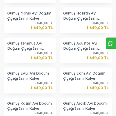
Gümüş Mayıs Ayı Doğum
Gümüş Haziran Ayı
Çiçeği İsimli Kolye
Doğum Çiçeği İsimli
W
h
a
s
a
p
p
D
e
s
t
e
H
a
t
t
2.040,00
TL
2.040,00
TL
Kolye
1.640,00
TL
1.640,00
TL
Gümüş Temmuz Ayı
Gümüş Ağustos Ayı
Doğum Çiçeği İsimli
Doğum Çiçeği İsimli
2.040,00
TL
2.040,00
TL
Kolye
Kolye
1.640,00
TL
1.640,00
TL
Gümüş Eylül Ayı Doğum
Gümüş Ekim Ayı Doğum
Çiçeği İsimli Kolye
Çiçeği İsimli Kolye
2.040,00
TL
2.040,00
TL
1.640,00
TL
1.640,00
TL
Gümüş Kasım Ayı Doğum
Gümüş Aralık Ayı Doğum
Çiçeği İsimli Kolye
Çiçeği İsimli Kolye
2.040,00
TL
2.040,00
TL