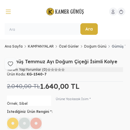
Hesabım
Sepeti
Ara
Ana Sayfa
KAMPANYALAR
Özel Günler
Doğum Günü
Gümüş Tem
Gümüş Temmuz Ayı Doğum Çiçeği İsimli Kolye
Favoriye Ekle
Yorum Yap
Yorumlar (0)
Ürün Kodu:
KG-1540-7
1.640,00
TL
2.040,00
TL
Ürüne Yazılacak İsim *
İstediğiniz Ürün Rengini *: