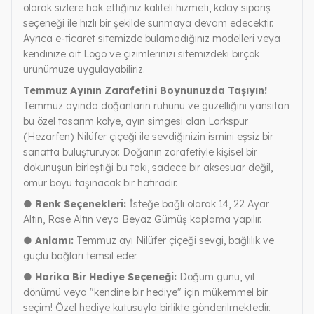
olarak sizlere hak ettiğiniz kaliteli hizmeti, kolay sipariş
seçeneği ile hızlı bir şekilde sunmaya devam edecektir.
Ayrıca e-ticaret sitemizde bulamadığınız modelleri veya
kendinize ait Logo ve çizimlerinizi sitemizdeki birçok
ürünümüze uygulayabiliriz.
Temmuz Ayının Zarafetini Boynunuzda Taşıyın!
Temmuz ayında doğanların ruhunu ve güzelliğini yansıtan
bu özel tasarım kolye, ayın simgesi olan Larkspur
(Hezarfen) Nilüfer çiçeği ile sevdiğinizin ismini eşsiz bir
sanatta buluşturuyor. Doğanın zarafetiyle kişisel bir
dokunuşun birleştiği bu takı, sadece bir aksesuar değil,
ömür boyu taşınacak bir hatıradır.
● Renk Seçenekleri:
İsteğe bağlı olarak 14, 22 Ayar
Altın, Rose Altın veya Beyaz Gümüş kaplama yapılır.
● Anlamı:
Temmuz ayı Nilüfer çiçeği sevgi, bağlılık ve
güçlü bağları temsil eder.
● Harika Bir Hediye Seçeneği:
Doğum günü, yıl
dönümü veya "kendine bir hediye" için mükemmel bir
seçim! Özel hediye kutusuyla birlikte gönderilmektedir.