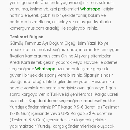
yenisi gönderilir. Ürünlerde yaşayacağınız renk solması,
yamulma, kırılma vb. gibi problemleri
Whatsapp
iletişim
hattına erişerek çok hızlı bir şekilde tamir, bakım ve
parlatma hizmetlerini, en kolay ve en uygun fiyatlarla
kamergumus.com aracılığı ile sağlayabilirsiniz.
Teslimat Bilgisi:
Gümüş Temmuz Ayı Doğum Çiçeği İsim Yazılı Kolye
modeli satın almak istediğiniz anda, internetteki en uygun
fiyatları kamergumus.com Online Alışveriş sitemizden
Kredi Kartı ile tek çekim yaparak veya Havale ile ödeme
seçeneğinde
Whatsapp
üzerinden iletişime geçerek
güvenli bir şekilde sipariş vere bilirsiniz. Siparişiniz hazır
olduğunda fotoğraf ile bilgilendirme yapılır. Hesabımıza
havale yapıldıktan sonra siparişiniz aynı gün veya 1 gün
sonra kargoya verilir. Türkiye içi şehirlerarası Kargo ücreti
bize aittir.
Kapıda ödeme seçeneğimiz maalesef yoktur.
Yurtdışı gönderimimiz PTT kargo 9 $-€ ücret ile (Teslimat
12-18 Gün) içerisinde veya UPS Kargo 25 $-€ ücret ile
(Teslimat 3-5 Gün) içerisinde size ulaşacak şekilde
yapılmaktadır. Yurtdışı kargo gönderimlerinde oluşacak