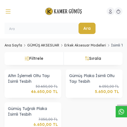
Hesabım
Sepeti
Ara
Ana Sayfa
GÜMÜŞ AKSESUAR
Erkek Aksesuar Modelleri
İsimli Te
Filtrele
Sırala
Altın İşlemeli Oltu Taşı
Gümüş Plaka İsimli Oltu
İsimli Tesbih
Taşı Tesbih
W
h
a
s
a
p
p
D
e
s
t
e
H
a
t
t
50.650,00
TL
6.050,00
TL
46.650,00
TL
5.650,00
TL
Gümüş Tuğralı Plaka
İsimli Tesbih
7.050,00
TL
6.650,00
TL