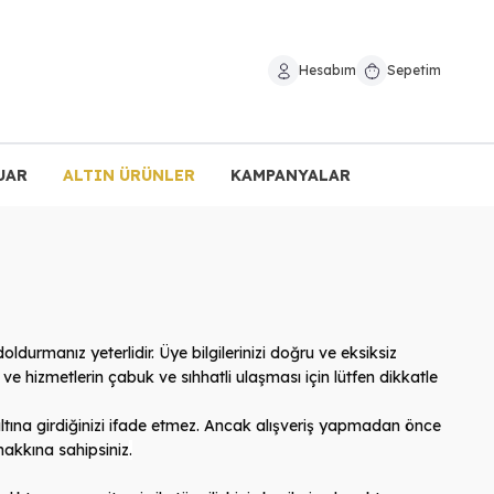
Hesabım
Sepetim
UAR
ALTIN ÜRÜNLER
KAMPANYALAR
durmanız yeterlidir. Üye bilgilerinizi doğru ve eksiksiz
 ve hizmetlerin çabuk ve sıhhatli ulaşması için lütfen dikkatle
altına girdiğinizi ifade etmez. Ancak alışveriş yapmadan önce
hakkına sahipsiniz
.