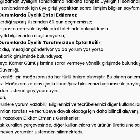
ği zaman üyeliğini sonlandırma hakkına sahiptir. Üyeliğinizi sonlandırd
i sonlandırmak için üye girişi yaptıktan sonra iletişim bilgileri sayfamı
Durumlarda Üyelik İptal Edilemez
erdiği sipariş üzerinden 60 gün geçmemişse
;
 e-posta adresi ile üyelik iptal talebinde bulunulduysa
.
tlı bilgilerinden ulaşılamıyorsa
;
Durumlarda Üyelik Tarafımızdan İptal Edilir;
 dışı, mesajlar gönderiyor ya da yorum yazıyorsa
.
karlık girişiminde bulunduysa
;
eya Kamer Gümüş ismine zarar vermeye yönelik girişimde bulundu
Güvenliği
.
enliği için mağazamızda her türlü önlem alınmıştır. Bu alınan önlemle
. Mağazamıza giriş için kullandığınız bilgilerinizi hiç kimse ile pa
rdan sisteme giriş yapmayın
.
arı
.
ünlere yorum yazabilir. Bilgilerinizi ve tecrübelerinizi diğer kullanıcılar
mları tarafsız ve tecrübeye dayalı olacağı için daha bilinçli alışveri
 Yazarken Dikkat Etmeniz Gerekenler;
ak kuralları çerçevesinde, diğer kullanıcılara ve ürünün üreticisine
meyen yorumlar sistemden silinmektedir
.