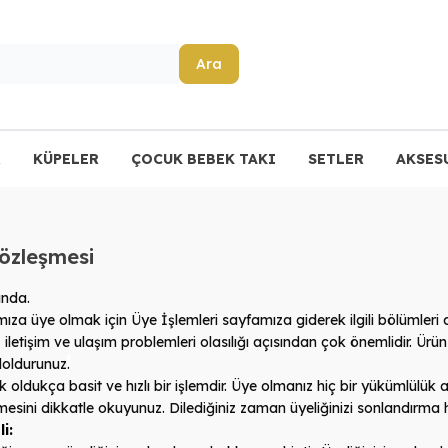
Ara
R
KÜPELER
ÇOCUK BEBEK TAKI
SETLER
AKSES
Sözleşmesi
ında
.
a üye olmak için Üye İşlemleri sayfamıza giderek ilgili bölümleri dol
iletişim ve ulaşım problemleri olasılığı açısından çok önemlidir. Ürün
doldurunuz
.
 oldukça basit ve hızlı bir işlemdir. Üye olmanız hiç bir yükümlülük 
mesini dikkatle okuyunuz. Dilediğiniz zaman üyeliğinizi sonlandırma 
i: