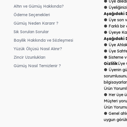
●
Üye diledi
Altın ve Gümüş Hakkında?
●
Üyeliğiniz
Aşağıdaki 
Ödeme Seçenekleri
●
Üye son v
Gümüş Neden Kararır ?
●
Farklı bir
Sık Sorulan Sorular
●
Üyeye Kayı
Aşağıdaki 
Bayilik Hakkında ve Sözleşmesi
●
Üye Ahlak
Yüzük Ölçüsü Nasıl Alınır?
●
Üye Sahte
Zincir Uzunlukları
●
Sisteme v
Gizlilik
Üye 
Gümüş Nasıl Temizlenir ?
●
Üyenin güv
sorumlusunuz
bilgisayarla
Ürün Yoruml
●
Her üye ür
Müşteri yoru
Ürün Yorumu
●
Genel ahl
uygun görül