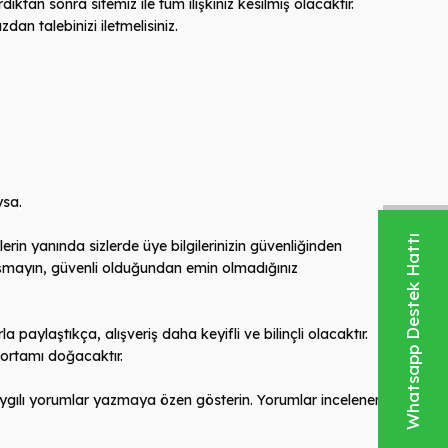
ıktan sonra sitemiz ile tüm ilişkiniz kesilmiş olacaktır.
zdan talebinizi iletmelisiniz.
ysa
.
Whatsapp Destek Hattı
rin yanında sizlerde üye bilgilerinizin güvenliğinden
ylaşmayın, güvenli olduğundan emin olmadığınız
la paylaştıkça, alışveriş daha keyifli ve bilinçli olacaktır.
ş ortamı doğacaktır.
 saygılı yorumlar yazmaya özen gösterin. Yorumlar incelenerek