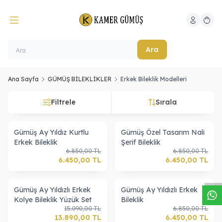
Hesabım
Sepeti
Ara
Ana Sayfa
GÜMÜŞ BİLEKLİKLER
Erkek Bileklik Modelleri
Filtrele
Sırala
Gümüş Ay Yıldız Kurtlu
Gümüş Özel Tasarım Nali
Erkek Bileklik
Şerif Bileklik
W
h
a
s
a
p
p
D
e
s
t
e
H
a
t
t
6.850,00
TL
6.850,00
TL
6.450,00
TL
6.450,00
TL
Gümüş Ay Yıldızlı Erkek
Gümüş Ay Yıldızlı Erkek
Kolye Bileklik Yüzük Set
Bileklik
15.090,00
TL
6.850,00
TL
13.890,00
TL
6.450,00
TL