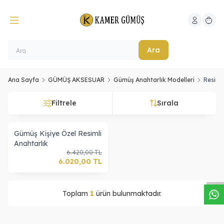
Hesabım
Sepeti
Ara
Ana Sayfa
GÜMÜŞ AKSESUAR
Gümüş Anahtarlık Modelleri
Resimli
Filtrele
Sırala
Gümüş Kişiye Özel Resimli
Anahtarlık
W
h
a
s
a
p
p
D
e
s
t
e
H
a
t
t
6.420,00
TL
6.020,00
TL
Toplam
1
ürün bulunmaktadır.