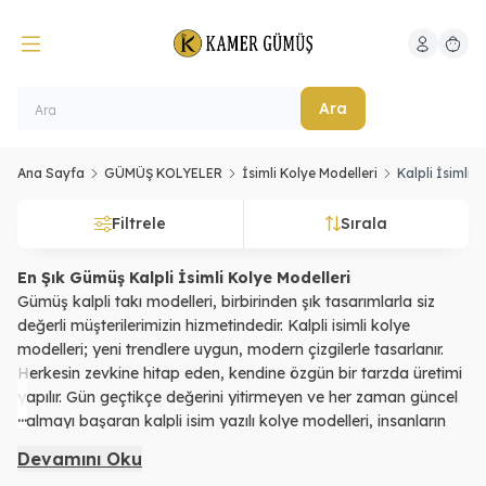
Hesabım
Sepeti
Ara
Ana Sayfa
GÜMÜŞ KOLYELER
İsimli Kolye Modelleri
Kalpli İsimli K
Filtrele
Sırala
En Şık Gümüş Kalpli İsimli Kolye Modelleri
Gümüş kalpli takı modelleri, birbirinden şık tasarımlarla siz
değerli müşterilerimizin hizmetindedir. Kalpli isimli kolye
modelleri; yeni trendlere uygun, modern çizgilerle tasarlanır.
Herkesin zevkine hitap eden, kendine özgün bir tarzda üretimi
yapılır. Gün geçtikçe değerini yitirmeyen ve her zaman güncel
...
kalmayı başaran kalpli isim yazılı kolye modelleri, insanların
yaygın olarak tercih ettiği ürünlerdir. Siz de tarzınızı simgeleyen
Devamını Oku
birçok kalp figürlü isimli kolye tasarımını sitemizde kolaylıkla