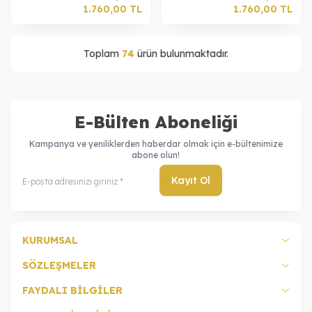
Bizim Sloganımız; Takınızı siz tasarlayın biz yapalım, Siz hayal
1.760,00
TL
1.760,00
TL
edin biz gerçekleştirelim.
Toplam
74
ürün bulunmaktadır.
E-Bülten Aboneliği
Kampanya ve yeniliklerden haberdar olmak için e-bültenimize
abone olun!
Kayıt Ol
KURUMSAL
SÖZLEŞMELER
FAYDALI BİLGİLER