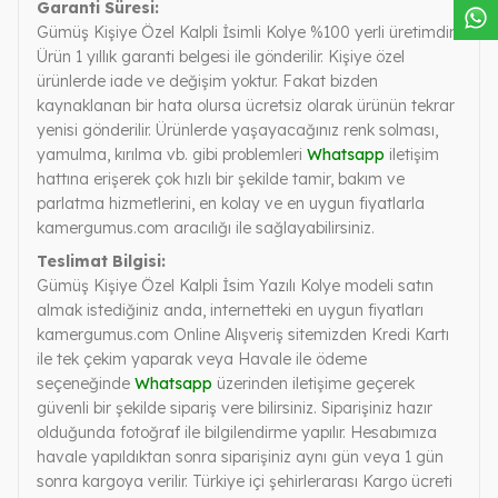
Garanti Süresi:
Gümüş Kişiye Özel Kalpli İsimli Kolye %100 yerli üretimdir.
Ürün 1 yıllık garanti belgesi ile gönderilir. Kişiye özel
ürünlerde iade ve değişim yoktur. Fakat bizden
kaynaklanan bir hata olursa ücretsiz olarak ürünün tekrar
yenisi gönderilir. Ürünlerde yaşayacağınız renk solması,
yamulma, kırılma vb. gibi problemleri
Whatsapp
iletişim
hattına erişerek çok hızlı bir şekilde tamir, bakım ve
parlatma hizmetlerini, en kolay ve en uygun fiyatlarla
kamergumus.com aracılığı ile sağlayabilirsiniz.
Teslimat Bilgisi:
Gümüş Kişiye Özel Kalpli İsim Yazılı Kolye modeli satın
almak istediğiniz anda, internetteki en uygun fiyatları
kamergumus.com Online Alışveriş sitemizden Kredi Kartı
ile tek çekim yaparak veya Havale ile ödeme
seçeneğinde
Whatsapp
üzerinden iletişime geçerek
güvenli bir şekilde sipariş vere bilirsiniz. Siparişiniz hazır
olduğunda fotoğraf ile bilgilendirme yapılır. Hesabımıza
havale yapıldıktan sonra siparişiniz aynı gün veya 1 gün
sonra kargoya verilir. Türkiye içi şehirlerarası Kargo ücreti