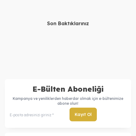
1.880,00
TL
1.980,00
TL
Son Baktıklarınız
14, 22 Ayar Altın Kişiye
Gümüş Urfa Akıtma Kolye
Özel İsimli Kolye
Bileklik Set
35.730,00
TL
61.160,00
TL
31.730,00
TL
57.160,00
TL
E-Bülten Aboneliği
Kampanya ve yeniliklerden haberdar olmak için e-bültenimize
abone olun!
Kayıt Ol