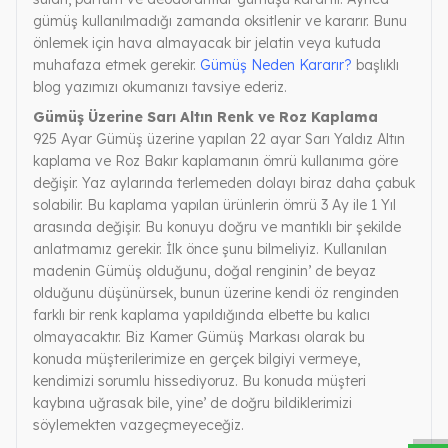
gümüş kullanılmadığı zamanda oksitlenir ve kararır. Bunu
önlemek için hava almayacak bir jelatin veya kutuda
muhafaza etmek gerekir.
Gümüş Neden Kararır?
başlıklı
blog yazımızı okumanızı tavsiye ederiz.
Gümüş Üzerine Sarı Altın Renk ve Roz Kaplama
925 Ayar Gümüş üzerine yapılan 22 ayar Sarı Yaldız Altın
kaplama ve Roz Bakır kaplamanın ömrü kullanıma göre
değişir. Yaz aylarında terlemeden dolayı biraz daha çabuk
solabilir. Bu kaplama yapılan ürünlerin ömrü 3 Ay ile 1 Yıl
arasında değişir. Bu konuyu doğru ve mantıklı bir şekilde
anlatmamız gerekir. İlk önce şunu bilmeliyiz. Kullanılan
madenin Gümüş olduğunu, doğal renginin’ de beyaz
olduğunu düşünürsek, bunun üzerine kendi öz renginden
farklı bir renk kaplama yapıldığında elbette bu kalıcı
olmayacaktır. Biz Kamer Gümüş Markası olarak bu
konuda müşterilerimize en gerçek bilgiyi vermeye,
W
h
a
s
a
p
p
D
e
s
t
e
H
a
t
t
kendimizi sorumlu hissediyoruz. Bu konuda müşteri
kaybına uğrasak bile, yine’ de doğru bildiklerimizi
söylemekten vazgeçmeyeceğiz.