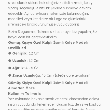
sitesi olarak sizlere hak ettiğiniz kaliteli hizmeti, kolay
sipariş seçeneği ile hızlı bir şekilde sunmaya devam
edecektir. Ayrıca e-ticaret sitemizde bulamadığınız
modelleri veya kendinize ait Logo ve çizimlerinizi
sitemizdeki birçok ürünümüze uygulayabiliriz.
Bizim Sloganımız; Takınızı siz tasarlayın biz yapalım, Siz
hayal edin biz gerçekleştirelim.
Gümüş Kişiye Özel Kalpli İsimli Kolye Modeli
Özellikleri
● Genişlik:
3.2 Cm
● Uzunluk:
1.2 Cm
● Ağırlık:
4 - 6 Gr
● Zincir Uzunluğu:
45 Cm (İsteğe göre ayarlanır)
Gümüş Kişiye Özel Kalpli İsimli Kolye Modeli
Almadan Önce
Kullanım Talimatı:
Yaz aylarında havanın sıcak ve nemli olmasından dolayı
insan vücudunda terlemeden oluşan tuz, deniz ve kaplıca
suları, parfüm ve deodorantlar gümüşü karartır. Ayrıca