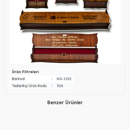
Ürün Filtreleri
Barkod
:
KG-1192
Tedarikçi Ürün Kodu
:
326
Benzer Ürünler
Gümüş Kalpli Kelebekli İki
Gümüş Nazar Sallantılı 2
İsimli Kolye
İsimli Kolye
2.280,00
TL
2.380,00
TL