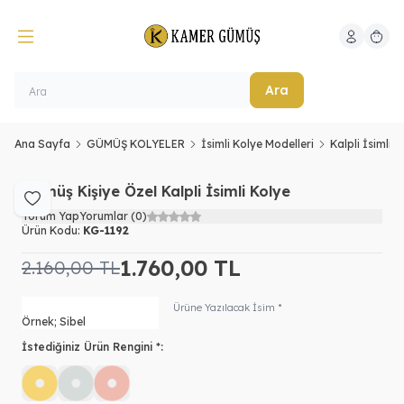
Hesabım
Sepeti
Ara
Ana Sayfa
GÜMÜŞ KOLYELER
İsimli Kolye Modelleri
Kalpli İsimli K
Gümüş Kişiye Özel Kalpli İsimli Kolye
Favoriye Ekle
Yorum Yap
Yorumlar (0)
Ürün Kodu:
KG-1192
1.760,00
TL
2.160,00
TL
Ürüne Yazılacak İsim *
İstediğiniz Ürün Rengini *: