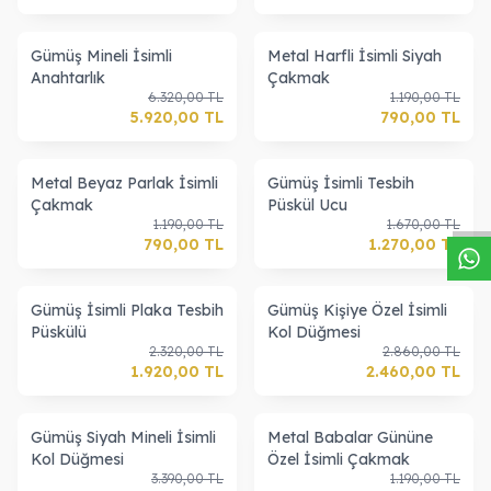
Gümüş Mineli İsimli
Metal Harfli İsimli Siyah
Anahtarlık
Çakmak
6.320,00
TL
1.190,00
TL
5.920,00
TL
790,00
TL
W
h
a
s
a
p
p
D
e
s
t
e
H
a
t
t
Metal Beyaz Parlak İsimli
Gümüş İsimli Tesbih
Çakmak
Püskül Ucu
1.190,00
TL
1.670,00
TL
790,00
TL
1.270,00
TL
Gümüş İsimli Plaka Tesbih
Gümüş Kişiye Özel İsimli
Püskülü
Kol Düğmesi
2.320,00
TL
2.860,00
TL
1.920,00
TL
2.460,00
TL
Gümüş Siyah Mineli İsimli
Metal Babalar Gününe
Kol Düğmesi
Özel İsimli Çakmak
3.390,00
TL
1.190,00
TL