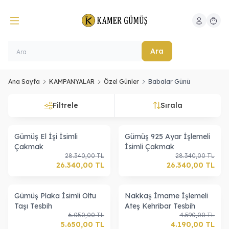
Hesabım
Sepeti
Ara
Ana Sayfa
KAMPANYALAR
Özel Günler
Babalar Günü
Filtrele
Sırala
Gümüş El İşi İsimli
Gümüş 925 Ayar İşlemeli
Çakmak
İsimli Çakmak
28.340,00
TL
28.340,00
TL
26.340,00
TL
26.340,00
TL
Gümüş Plaka İsimli Oltu
Nakkaş İmame İşlemeli
Taşı Tesbih
Ateş Kehribar Tesbih
6.050,00
TL
4.590,00
TL
5.650,00
TL
4.190,00
TL