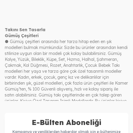
vazgeçilmezi. Ancak bazen
dönemin vazgeçilmezi. Ancak
Devamını Oku
Devamını Oku
bu ışıltılı aksesuarların
piyasada birçok kalitesiz ya
ardından kaşıntı, kızarıklık ya
da sahte ürün bulunuyor. Bu
da tahriş gibi istenmeyen
yüzden bir gümüş takı alırken
etkiler görülebiliyor.
sadece modeline değil,
malzeme kalitesi, işçilik ve
Takını Sen Tasarla
güvenilirliğe de dikkat etmek
Gümüş Çeşitleri
gerekir.
● Gümüş çeşitleri arasında her tarza hitap eden en şık
modelleri bulmak mümkündür. Sizde bu ürünler arasından kendi
stilinize uygun olan bir modeli çok kolay bulabilirsiniz. Gümüş
Kolye, Yüzük, Bileklik, Küpe, Set, Hızma, Halhal, Şahmeran,
Çakmak, Kol Düğmesi, Rozet, Anahtarlık, Çocuk Bebek Takı
modelleri her yaşa ve tarza göre çok özel tasarımlı modeller
vardır. Kadın, erkek, çocuk, genç kız ve delikanlılar için
birbirinden şık, güzel modelleri, çok fazla ürün çeşitleri ile Kamer
Gümüş’ten, % 100 Güvenli alışveriş, hızlı ve kolay sipariş ile
satın alabilirsiniz. Gümüş takı çeşitlerinde en çok talep gören
ürünler, Kişiye Özel Tasarım İsimli Modellerdir. Bu ürünler kişiye
özel üretildiği için, sadece o kişide bulunur, başkasının üzerinde
asla görülmez. Kişiye özel isimli modeli, tamamen kullanan
kişinin zevkine göre tasarım yapıldığı için en çok tercih ve
E-Bülten Aboneliği
sevilen ürünler kategorisindedir. Gümüş Kolye modellerinin
üzerinde mutlaka patent damga bilgisi 925 ayar olarak yazar.
Kampanya ve yeniliklerden haberdar olmak için e-bültenimize