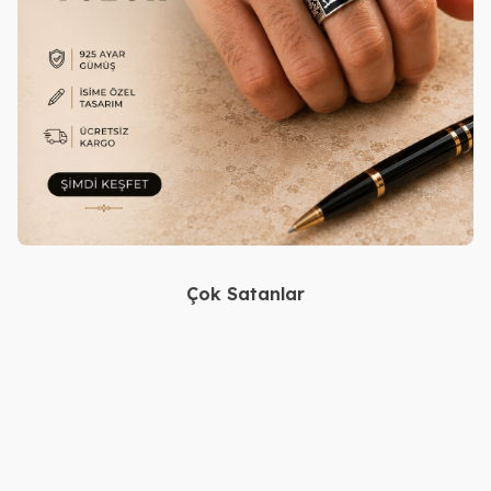
Çok Satanlar
Gümüş Kara Kalem Çizimli
Gümüş Polis Özel Koruma
Resimli Kolye
Rozeti
2.580,00
TL
2.420,00
TL
2.180,00
TL
2.020,00
TL