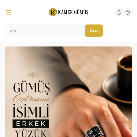
Hesabım
Sepeti
Ara