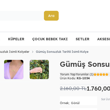
Ara
R
KÜPELER
ÇOCUK BEBEK TAKI
SETLER
AKSES
uzluk İsimli Kolyeler
Gümüş Sonsuzluk Tarihli İsimli Kolye
Gümüş Sonsuzl
Yorum Yap
Yorumlar (1)
Ürün Kodu:
KG-1034
1.760,0
2.160,00
TL
Sol Üs