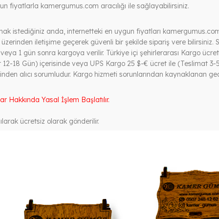
n fiyatlarla kamergumus.com aracılığı ile sağlayabilirsiniz.
mak istediğiniz anda, internetteki en uygun fiyatları kamergumus.com 
üzerinden iletişime geçerek güvenli bir şekilde sipariş vere bilirsiniz. S
ya 1 gün sonra kargoya verilir. Türkiye içi şehirlerarası Kargo ücreti 
 12-18 Gün) içerisinde veya UPS Kargo 25 $-€ ücret ile (Teslimat 3-5
nden alıcı sorumludur. Kargo hizmeti sorunlarından kaynaklanan geci
lar Hakkında Yasal İşlem Başlatılır.
larak ücretsiz olarak gönderilir.