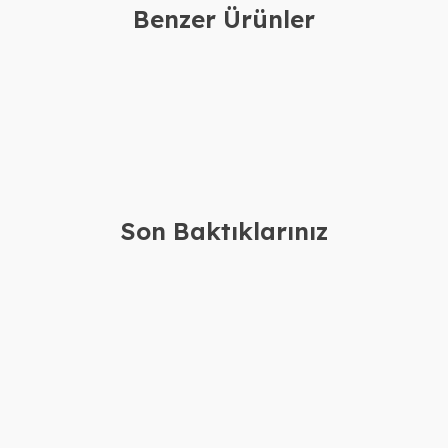
Benzer Ürünler
uzluk İsimli
Gümüş Taşlı Sonsuzluk 2 İsimli
Gü
Kolye
Ko
2.280,00
TL
2.280,00
TL
1.880,00
TL
1.880,00
TL
Son Baktıklarınız
a Kolye Bileklik
Gümüş Silikon Derili İsimli Erkek
Gü
Bileklik
Ko
61.160,00
TL
4.080,00
TL
57.160,00
TL
3.680,00
TL