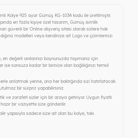
mli Kolye 925 ayar Gümüş KG-1034 kodu ile üretilmiştir.
pında en fazla kişiye özel tasarım, Gümüş isimlik
man güvenli bir Online alışveriş sitesi olarak sizlere hak
adığınız modelleri veya kendinize ait Logo ve çizimlerinizi
ye, en değerli anılarınızı boynunuzda taşımanız için
 ise sonsuza kadar bir birinize olan bağlılığınızı temsil
melerle anlatmak yerine, ona her baktığında sizi hatırlatacak
tulmaz bir sürpriz yapabilirsiniz.
k ve zarafeti sizler için bir araya getiriyor. Uygun fiyatlı
zır bir vaziyette size gönderilir.
ir yapısıyla sadece size ait olan bu kolye, takı