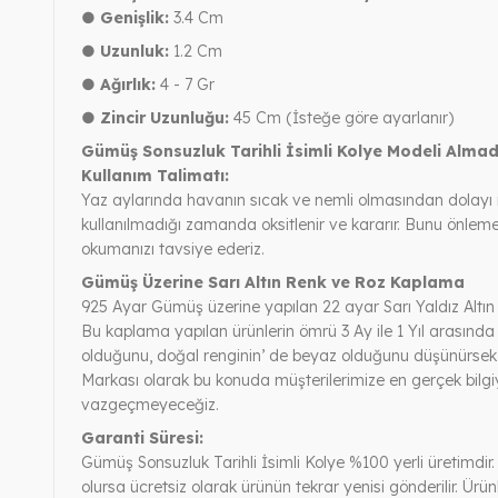
● Genişlik:
3.4 Cm
● Uzunluk:
1.2 Cm
● Ağırlık:
4 - 7 Gr
● Zincir Uzunluğu:
45 Cm (İsteğe göre ayarlanır)
Gümüş Sonsuzluk Tarihli İsimli Kolye Modeli Alma
Kullanım Talimatı:
Yaz aylarında havanın sıcak ve nemli olmasından dolayı 
kullanılmadığı zamanda oksitlenir ve kararır. Bunu önle
okumanızı tavsiye ederiz.
Gümüş Üzerine Sarı Altın Renk ve Roz Kaplama
925 Ayar Gümüş üzerine yapılan 22 ayar Sarı Yaldız Altın
Bu kaplama yapılan ürünlerin ömrü 3 Ay ile 1 Yıl arasında
olduğunu, doğal renginin’ de beyaz olduğunu düşünürsek, 
Markası olarak bu konuda müşterilerimize en gerçek bilgi
vazgeçmeyeceğiz.
Garanti Süresi:
Gümüş Sonsuzluk Tarihli İsimli Kolye %100 yerli üretimdir. 
olursa ücretsiz olarak ürünün tekrar yenisi gönderilir. Ür