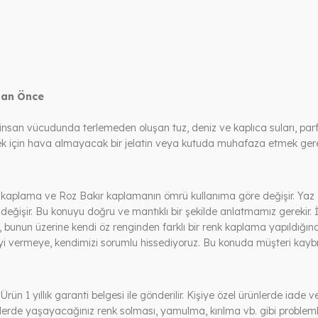
dan Önce
insan vücudunda terlemeden oluşan tuz, deniz ve kaplıca suları, pa
mek için hava almayacak bir jelatin veya kutuda muhafaza etmek gere
 kaplama ve Roz Bakır kaplamanın ömrü kullanıma göre değişir. Yaz a
 değişir. Bu konuyu doğru ve mantıklı bir şekilde anlatmamız gerekir.
bunun üzerine kendi öz renginden farklı bir renk kaplama yapıldığın
yi vermeye, kendimizi sorumlu hissediyoruz. Bu konuda müşteri kaybın
Ürün 1 yıllık garanti belgesi ile gönderilir. Kişiye özel ürünlerde iad
ünlerde yaşayacağınız renk solması, yamulma, kırılma vb. gibi problem