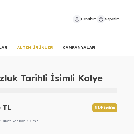
Hesabım
Sepetim
UAR
ALTIN ÜRÜNLER
KAMPANYALAR
uk Tarihli İsimli Kolye
0
TL
19
%
İndirim
t Tarafa Yazılacak İsim *