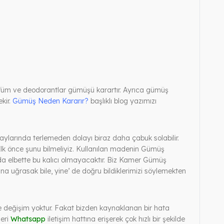
rfüm ve deodorantlar gümüşü karartır. Ayrıca gümüş
kir.
Gümüş Neden Kararır?
başlıklı blog yazımızı
ylarında terlemeden dolayı biraz daha çabuk solabilir.
 İlk önce şunu bilmeliyiz. Kullanılan madenin Gümüş
da elbette bu kalıcı olmayacaktır. Biz Kamer Gümüş
a uğrasak bile, yine’ de doğru bildiklerimizi söylemekten
e ve değişim yoktur. Fakat bizden kaynaklanan bir hata
leri
Whatsapp
iletişim hattına erişerek çok hızlı bir şekilde