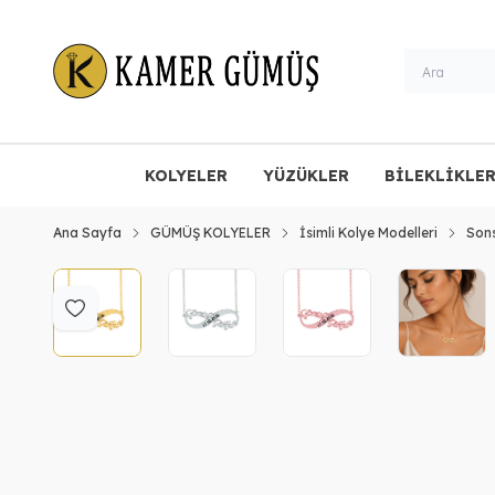
KOLYELER
YÜZÜKLER
BİLEKLİKLE
Ana Sayfa
GÜMÜŞ KOLYELER
İsimli Kolye Modelleri
Sons
Favoriye Ekle