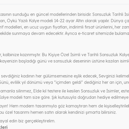
nın sunduğu en güncel modellerinden birisidir. Sonsuzluk Tarihli İsi
an, Öykü Yazılı Kolye modeli 14-22 ayar Altın olarak yapılır. Dünya ça
if modelleri, en ucuz uygun fiyatları, indirimli fırsat ürünlerini, her za
ı bir şekilde sunmaya devam edecektir. Ayrıca e-ticaret sitemizde bulam
ır, kalbinize kazınmıştır. Bu Kişiye Özel İsimli ve Tarihli Sonsuzluk Kol
hikayenizin başladığı günü ve sonsuzluk deseninin üstüne kazılan isimler
sıyla sevdiğiniz kadının her gülümsemesine eşlik edecek, Sevginizi keli
ünü, evlilik yıl dönümü veya "içimden geldi" dediğiniz her an için, unu
amanla silinmez, Elde kıl testere ile kesilen Sonsuzluk ve İsimler, esteti
 Kolye modeli tam size göre. Şık kutusuyla doğrudan hediye edilmeye ha
ayın! Hem modern tasarımıyla göz kamaştıran hem de kişiselleştirilebil
bu özel tasarımı hemen satın alarak kendinizi şımarta bilirsiniz.
ayal edin biz gerçekleştirelim.
leri