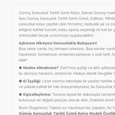
Gümüş Sonsuzluk Tarihli İsimli Kolye, Kamer Gümüş markası
Aynı Gümüş Sonsuzluk Tarihli İsimli Gönül, Gökhan, Mihrib
sonsuzluk kolye çeşitleri olan firmamız, hediyelik şık ve zar
ettiğiniz kaliteli hizmeti, kolay sipariş seçeneği ile hızl
sitemizdeki birçok ürünümüze uygulayabiliriz.
Aşkınızın Hikayesi Sonsuzlukla Buluşuyor!
Bazı anlar vardır, hiç bitmesin istersiniz. Bazı isimler vard
tasarlandı. İsimlerinizin ortasında parlayan o özel tarih, 
eder!
● Neden Almalısınız?
Zarif ince işçiliği ve altın ışıltı
bu ölümsüz tasarımı, anlamlı bir Hediye olarak Sevgililer G
● El İşçiliği:
Lazer kazıma teknolojisi ile yazılan tarihler z
ve yüksek kaliteli bir takı arayışındaysanız, bu Sonsuzluk
● Kişiselleştirme:
Tarzınızı kişisel bir dokunuşla tamaml
kutunuzun en değerli parçası olacak olan, Stoklarla sınırlı 
Bizim Sloganımız; Takınızı siz tasarlayın biz yapalım, Siz h
Gümüş Sonsuzluk Tarihli İsimli Kolye Modeli Özellik