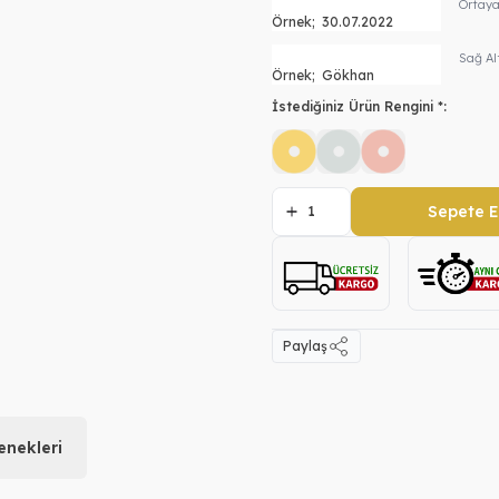
Ortaya
Sağ Al
İstediğiniz Ürün Rengini *:
Sepete E
Paylaş
nekleri