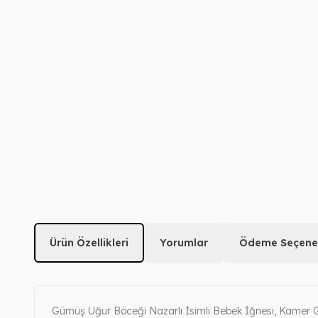
Ürün Özellikleri
Yorumlar
Ödeme Seçenek
Gümüş Uğur Böceği Nazarlı İsimli Bebek İğnesi, Kamer G