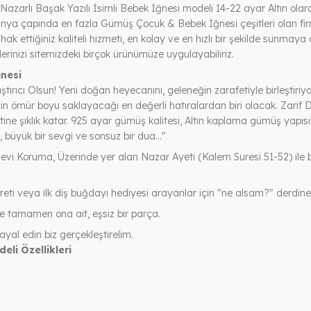
azarlı Başak Yazılı İsimli Bebek İğnesi modeli 14-22 ayar Altın olarak
ünya çapında en fazla Gümüş Çocuk & Bebek İğnesi çeşitleri olan firmam
e hak ettiğiniz kaliteli hizmeti, en kolay ve en hızlı bir şekilde sunma
erinizi sitemizdeki birçok ürünümüze uygulayabiliriz.
nesi
ıcı Olsun! Yeni doğan heyecanını, geleneğin zarafetiyle birleştiriyo
 ömür boyu saklayacağı en değerli hatıralardan biri olacak. Zarif Det
etine şıklık katar. 925 ayar gümüş kalitesi, Altın kaplama gümüş yap
, büyük bir sevgi ve sonsuz bir dua..."
vi Koruma, Üzerinde yer alan Nazar Ayeti (Kalem Suresi 51-52) ile be
i veya ilk diş buğdayı hediyesi arayanlar için "ne alsam?" derdine so
ile tamamen ona ait, eşsiz bir parça.
ayal edin biz gerçekleştirelim.
li Özellikleri