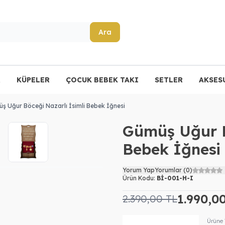
Ara
R
KÜPELER
ÇOCUK BEBEK TAKI
SETLER
AKSES
ş Uğur Böceği Nazarlı İsimli Bebek İğnesi
Gümüş Uğur B
Bebek İğnesi
Yorum Yap
Yorumlar (0)
Ürün Kodu:
Bİ-001-H-I
1.990,0
2.390,00
TL
Ürüne 