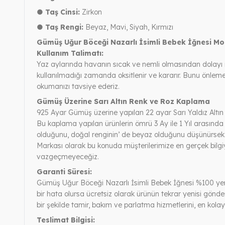
● Taş Cinsi:
Zirkon
● Taş Rengi:
Beyaz, Mavi, Siyah, Kırmızı
Gümüş Uğur Böceği Nazarlı İsimli Bebek İğnesi M
Kullanım Talimatı:
Yaz aylarında havanın sıcak ve nemli olmasından dolayı 
kullanılmadığı zamanda oksitlenir ve kararır. Bunu önle
okumanızı tavsiye ederiz.
Gümüş Üzerine Sarı Altın Renk ve Roz Kaplama
925 Ayar Gümüş üzerine yapılan 22 ayar Sarı Yaldız Altın
Bu kaplama yapılan ürünlerin ömrü 3 Ay ile 1 Yıl arasında
olduğunu, doğal renginin’ de beyaz olduğunu düşünürsek, 
Markası olarak bu konuda müşterilerimize en gerçek bilgi
vazgeçmeyeceğiz.
Garanti Süresi:
Gümüş Uğur Böceği Nazarlı İsimli Bebek İğnesi %100 yerli ü
bir hata olursa ücretsiz olarak ürünün tekrar yenisi gönde
bir şekilde tamir, bakım ve parlatma hizmetlerini, en kola
Teslimat Bilgisi: