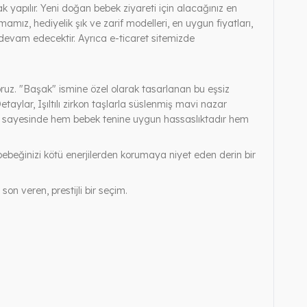
 yapılır. Yeni doğan bebek ziyareti için alacağınız en
ız, hediyelik şık ve zarif modelleri, en uygun fiyatları,
ya devam edecektir. Ayrıca e-ticaret sitemizde
ruz. "Başak" ismine özel olarak tasarlanan bu eşsiz
aylar, Işıltılı zirkon taşlarla süslenmiş mavi nazar
ısı sayesinde hem bebek tenine uygun hassaslıktadır hem
beğinizi kötü enerjilerden korumaya niyet eden derin bir
n veren, prestijli bir seçim.