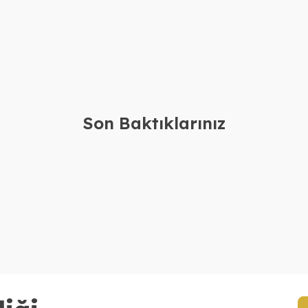
imli Bebek İğnesi
Gümüş Patikli İsimli Bebek İğnesi
Gü
Ya
2.390,00
TL
2.390,00
TL
1.990,00
TL
1.990,00
TL
Son Baktıklarınız
a Kolye Bileklik
Gümüş Silikon Derili İsimli Erkek
Gü
Bileklik
Ko
61.160,00
TL
4.080,00
TL
57.160,00
TL
3.680,00
TL