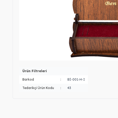
Ürün Filtreleri
Barkod
:
Bİ-001-H-I
Tedarikçi Ürün Kodu
:
43