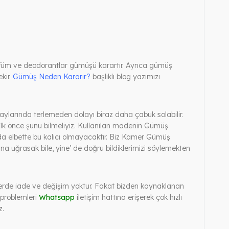
rfüm ve deodorantlar gümüşü karartır. Ayrıca gümüş
kir.
Gümüş Neden Kararır?
başlıklı blog yazımızı
ylarında terlemeden dolayı biraz daha çabuk solabilir.
 İlk önce şunu bilmeliyiz. Kullanılan madenin Gümüş
da elbette bu kalıcı olmayacaktır. Biz Kamer Gümüş
a uğrasak bile, yine’ de doğru bildiklerimizi söylemekten
ünlerde iade ve değişim yoktur. Fakat bizden kaynaklanan
 problemleri
Whatsapp
iletişim hattına erişerek çok hızlı
z.