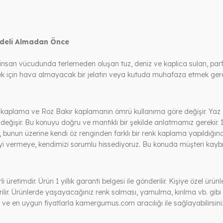
odeli Almadan Önce
insan vücudunda terlemeden oluşan tuz, deniz ve kaplıca suları, pa
mek için hava almayacak bir jelatin veya kutuda muhafaza etmek gere
 kaplama ve Roz Bakır kaplamanın ömrü kullanıma göre değişir. Yaz a
 değişir. Bu konuyu doğru ve mantıklı bir şekilde anlatmamız gerekir.
bunun üzerine kendi öz renginden farklı bir renk kaplama yapıldığın
yi vermeye, kendimizi sorumlu hissediyoruz. Bu konuda müşteri kaybın
retimdir. Ürün 1 yıllık garanti belgesi ile gönderilir. Kişiye özel ür
rilir. Ürünlerde yaşayacağınız renk solması, yamulma, kırılma vb. gibi
y ve en uygun fiyatlarla kamergumus.com aracılığı ile sağlayabilirsini