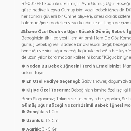
Bİ-001-H-I kodu ile üretilmiştir. Aynı Gümüş Uğur Böceği N
güzel hediyelik eşya Gümüş isim yazılı bebek iğnesidir. D
her zaman güvenli bir Online alışveriş sitesi olarak sizler
bulamadığınız modelleri veya kendinize ait Logo ve çiziml
🐞İsme Özel Dualı ve Uğur Böcekli Gümüş Bebek İğ
Bebeğinizin İlk Hediyesi Hem Anlamlı Hem De Göz Kamaştır
gümüş bebek iğnesi, sadece bir aksesuar değil; bebeğinizin
boncuğu ve şirin uğur böceği figürüyle bebeğin her kıyaf
de uzun yıllar kararmadan kalitesini korur. "Küçük bir iğne
● Neden Bu Bebek İğnesini Tercih Etmelisiniz?
Mane
anlam taşır.
● En Özel Hediye Seçeneği:
Baby shower, doğum ziyaret
● Kişiye Özel Tasarım:
Bebeğinizin ismine özel işçiliği 
Bizim Sloganımız; Takınızı siz tasarlayın biz yapalım, Siz h
Gümüş Uğur Böceği Nazarlı İsimli Bebek İğnesi Mode
● Genişlik:
3.1 Cm
● Uzunluk:
1.2 Cm
● Ağırlık:
3 - 5 Gr