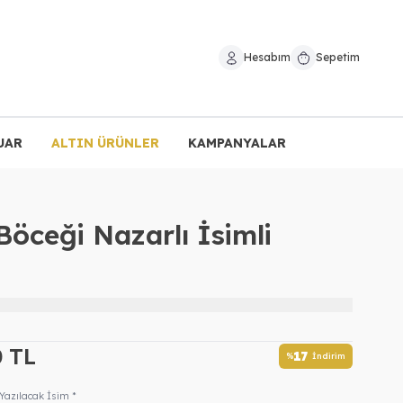
Hesabım
Sepetim
UAR
ALTIN ÜRÜNLER
KAMPANYALAR
öceği Nazarlı İsimli
0
TL
17
%
İndirim
Yazılacak İsim *