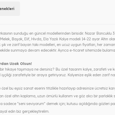
nekleri
sının sunduğu en güncel modellerinden birisidir. Nazar Boncuklu 3
Melek, Başak, Elif, Hivda, Ela Yazılı Kolye modeli 14-22 ayar Altın ola
k şık ve zarif bayan takı modelleri, en ucuz uygun fiyatları, her zaman 
ı bir şekilde sunmaya devam edecektir. Ayrıca e-ticaret sitemizde bulam
ardan Uzak Olsun!
 bir hikaye taşımaya ne dersiniz? Bu özel tasarım kolye, zarafeti ve
 işçiliği zarafetiyle bir araya getiriyoruz. Kolyenize eşlik eden zarif naz
e özel bu eşsiz sanat eserini titizlikle hazırlayıp adresinize ücretsiz ka
 özel altın kaplama, uzun ömürlü kullanım ve göz alıcı bir parlaklık 
sadece "seni seviyorum" demek için; kutusu açıldığında gözleri par
ayal edin biz gerçekleştirelim.