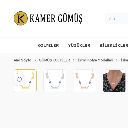
KOLYELER
YÜZÜKLER
BİLEKLİKLE
Ana Sayfa
GÜMÜŞ KOLYELER
İsimli Kolye Modelleri
İsim
Favoriye Ekle