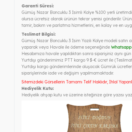
Garanti Süresi:
Gümüş Nazar Boncuklu 3 İsimli Kolye %100 yerli üretimdir. 
olursa ücretsiz olarak ürünün tekrar yenisi gönderilir. Ür
tamir, bakım ve parlatma hizmetlerini, en kolay ve en uygu
Teslimat Bilgisi:
Gümüş Nazar Boncuklu 3 İsim Yazılı Kolye modeli satın al
yaparak veya Havale ile ödeme seçeneğinde
Whatsapp
Hesabımıza havale yapıldıktan sonra siparişiniz aynı gün ve
Yurtdışı gönderimimiz PTT kargo 9 $-€ ücret ile (Teslimat
Yurtdışı kargo gönderimlerinde oluşacak Gümrük ücretleri
siparişlerinde iade ve değişim yapılmamaktadır.
Sitemizdeki Görsellerin Tamamı Telif Haklıdır, İhlal Yapan
Hediyelik Kutu:
Hediyelik ahşap kutu ve üzerine isteğinize göre yazısı yazı