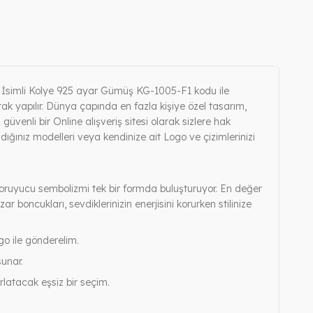
 İsimli Kolye 925 ayar Gümüş KG-1005-F1 kodu ile
rak yapılır. Dünya çapında en fazla kişiye özel tasarım,
güvenli bir Online alışveriş sitesi olarak sizlere hak
adığınız modelleri veya kendinize ait Logo ve çizimlerinizi
 koruyucu sembolizmi tek bir formda buluşturuyor. En değer
ar boncukları, sevdiklerinizin enerjisini korurken stilinize
rgo ile gönderelim.
sunar.
latacak eşsiz bir seçim.