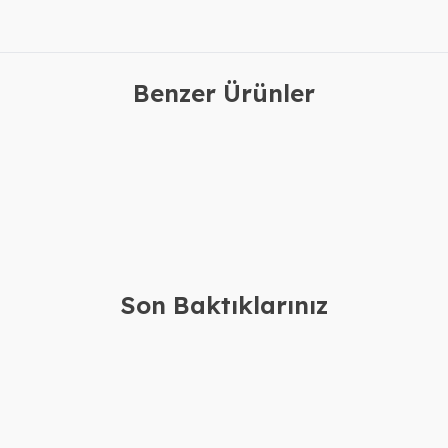
Benzer Ürünler
ım İki İsimli
Gümüş 3 İsimli Kolye
Gü
2.460,00
TL
2.610,00
TL
2.060,00
TL
2.210,00
TL
Son Baktıklarınız
a Kolye Bileklik
Gümüş Silikon Derili İsimli Erkek
Gü
Bileklik
Ko
61.160,00
TL
4.080,00
TL
57.160,00
TL
3.680,00
TL