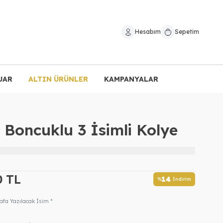
Hesabım
Sepetim
UAR
ALTIN ÜRÜNLER
KAMPANYALAR
Boncuklu 3 İsimli Kolye
0
TL
14
%
İndirim
rafa Yazılacak İsim *