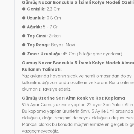
Gümüş Nazar Boncuklu 3 İsimli Kolye Modeli Özelli
● Genişlik:
2.2 Cm
● Uzunluk:
0.8 Cm
● Ağırlık:
5 - 7 Gr
● Taş Cinsi:
Zirkon
● Taş Rengi:
Beyaz, Mavi
● Zincir Uzunluğu:
45 Cm (İsteğe göre ayarlanır)
Gümüş Nazar Boncuklu 3 İsimli Kolye Modeli Alm
Kullanım Talimatı:
Yaz aylarında havanın sıcak ve nemli olmasından dolayı 
kullanılmadığı zamanda oksitlenir ve kararır. Bunu önle
okumanızı tavsiye ederiz.
Gümüş Üzerine Sarı Altın Renk ve Roz Kaplama
925 Ayar Gümüş üzerine yapılan 22 ayar Sarı Yaldız Altın
Bu kaplama yapılan ürünlerin ömrü 3 Ay ile 1 Yıl arasında
olduğunu, doğal renginin’ de beyaz olduğunu düşünürsek, 
Markası olarak bu konuda müşterilerimize en gerçek bilgi
vazgeçmeyeceğiz.