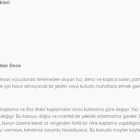
kleri
adan Önce
insan vücudunda terlemeden oluşan tuz, deniz ve kaplıca suları, pa
mek için hava almayacak bir jelatin veya kutuda muhafaza etmek gere
 kaplama ve Roz Bakır kaplamanın ömrü kullanıma göre değişir. Yaz a
 değişir. Bu konuyu doğru ve mantıklı bir şekilde anlatmamız gerekir.
bunun üzerine kendi öz renginden farklı bir renk kaplama yapıldığın
yi vermeye, kendimizi sorumlu hissediyoruz. Bu konuda müşteri kaybın