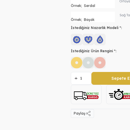
Ortaya
Sağ Ta
İstediğiniz Nazarlık Modeli *:
İstediğiniz Ürün Rengini *:
Sepete E
Paylaş