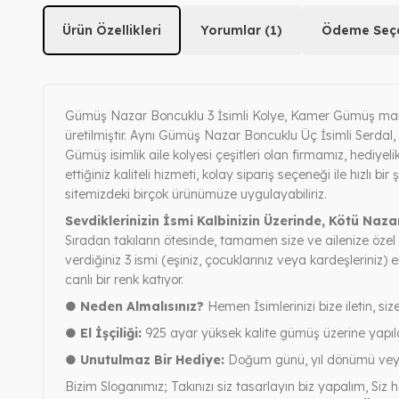
Ürün Özellikleri
Yorumlar (1)
Ödeme Seçe
Gümüş Nazar Boncuklu 3 İsimli Kolye, Kamer Gümüş marka
üretilmiştir. Aynı Gümüş Nazar Boncuklu Üç İsimli Serdal, 
Gümüş isimlik aile kolyesi çeşitleri olan firmamız, hediyeli
ettiğiniz kaliteli hizmeti, kolay sipariş seçeneği ile hızl
sitemizdeki birçok ürünümüze uygulayabiliriz.
Sevdiklerinizin İsmi Kalbinizin Üzerinde, Kötü Naz
Sıradan takıların ötesinde, tamamen size ve ailenize özel
verdiğiniz 3 ismi (eşiniz, çocuklarınız veya kardeşleriniz) el
canlı bir renk katıyor.
● Neden Almalısınız?
Hemen İsimlerinizi bize iletin, siz
● El İşçiliği:
925 ayar yüksek kalite gümüş üzerine yapılan
● Unutulmaz Bir Hediye:
Doğum günü, yıl dönümü veya 
Bizim Sloganımız; Takınızı siz tasarlayın biz yapalım, Siz h