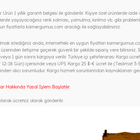
Ürün 1 yıllık garanti belgesi ile gönderilir. Kişiye özel ürünlerde ia
ünlerde yaşayacağınız renk solması, yamulma, kırılma vb. gibi problem
n fiyatlarla kamergumus.com aracılığı ile sağlayabilirsiniz.
mak istediğiniz anda, internetteki en uygun fiyatları kamergumus.com
üzerinden iletişime geçerek güvenli bir şekilde sipariş vere bilirsiniz. S
ya 1 gün sonra kargoya verilir. Türkiye içi şehirlerarası Kargo ücreti 
 12-18 Gün) içerisinde veya UPS Kargo 25 $-€ ücret ile (Teslimat 3-5
nden alıcı sorumludur. Kargo hizmeti sorunlarından kaynaklanan geci
lar Hakkında Yasal İşlem Başlatılır.
larak ücretsiz olarak gönderilir.