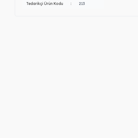
Tedarikçi Ürün Kodu
:
213
Gümüş Çift İsimli Kolye
Gümüş Özel Tasar
Kolye
2.460,00
TL
2.060,00
TL
14, 22 Ayar Altın Kişiye Özel İsimli
Gümüş Urfa Akıtm
Kolye
Set
35.730,00
TL
31.730,00
TL