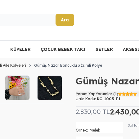
Ara
R
KÜPELER
ÇOCUK BEBEK TAKI
SETLER
AKSES
li Aile Kolyeleri
Gümüş Nazar Boncuklu 3 İsimli Kolye
Gümüş Nazar 
Yorum Yap
Yorumlar (1)
Ürün Kodu:
KG-1005-F1
2.430,0
2.830,00
TL
Sol Ta