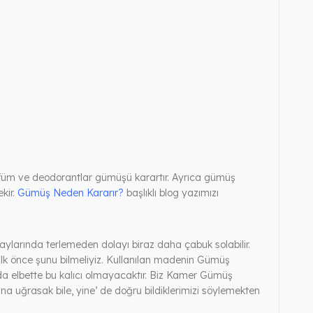
rfüm ve deodorantlar gümüşü karartır. Ayrıca gümüş
kir.
Gümüş Neden Kararır?
başlıklı blog yazımızı
ylarında terlemeden dolayı biraz daha çabuk solabilir.
 İlk önce şunu bilmeliyiz. Kullanılan madenin Gümüş
da elbette bu kalıcı olmayacaktır. Biz Kamer Gümüş
a uğrasak bile, yine’ de doğru bildiklerimizi söylemekten