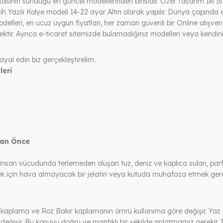
ının sunduğu en güncel modellerinden birisidir. Özel Tasarım İki İ
ih Yazılı Kolye modeli 14-22 ayar Altın olarak yapılır. Dünya çapında e
delleri, en ucuz uygun fiyatları, her zaman güvenli bir Online alışveriş 
ektir. Ayrıca e-ticaret sitemizde bulamadığınız modelleri veya kendini
ayal edin biz gerçekleştirelim.
leri
dan Önce
insan vücudunda terlemeden oluşan tuz, deniz ve kaplıca suları, pa
mek için hava almayacak bir jelatin veya kutuda muhafaza etmek gere
 kaplama ve Roz Bakır kaplamanın ömrü kullanıma göre değişir. Yaz a
 değişir. Bu konuyu doğru ve mantıklı bir şekilde anlatmamız gerekir.