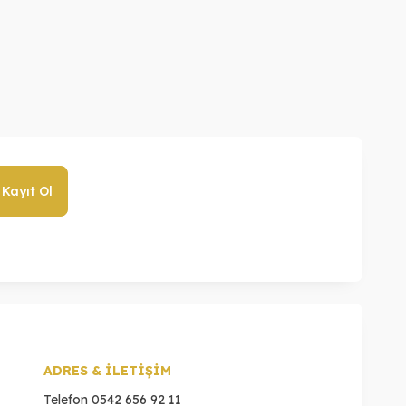
lye
Hızma
2.040,00
TL
289
1.640,00
TL
189,
Kayıt Ol
ADRES & İLETİŞİM
Telefon
0542 656 92 11