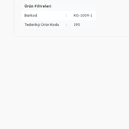
Ürün Filtreleri
Barkod
:
KG-1009-1
Tedarikçi Ürün Kodu
:
190
Gümüş Çift İsimli Kolye
Gümüş 3 İsimli K
2.460,00
TL
2.060,00
TL
14, 22 Ayar Altın Kişiye Özel İsimli
Gümüş Urfa Akıtm