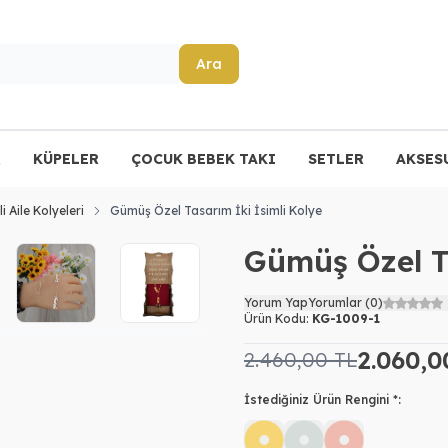
Ara
R
KÜPELER
ÇOCUK BEBEK TAKI
SETLER
AKSES
li Aile Kolyeleri
Gümüş Özel Tasarım İki İsimli Kolye
Gümüş Özel Ta
Yorum Yap
Yorumlar (0)
Ürün Kodu:
KG-1009-1
2.060,0
2.460,00
TL
İstediğiniz Ürün Rengini *: