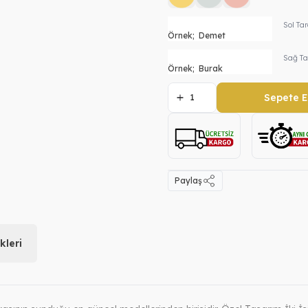
Sol Ta
Sağ Ta
Sepete E
Paylaş
leri