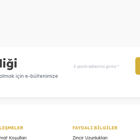
Bileklik
Ko
61.160,00
TL
4.080,00
TL
57.160,00
TL
3.680,00
TL
iği
lmak için e-bültenimize
LEŞMELER
FAYDALI BİLGİLER
imat Koşulları
Zincir Uzunlukları