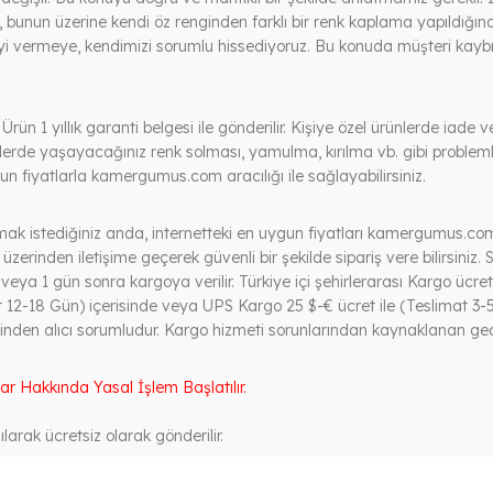
bunun üzerine kendi öz renginden farklı bir renk kaplama yapıldığın
yi vermeye, kendimizi sorumlu hissediyoruz. Bu konuda müşteri kaybın
rün 1 yıllık garanti belgesi ile gönderilir. Kişiye özel ürünlerde iad
ünlerde yaşayacağınız renk solması, yamulma, kırılma vb. gibi problem
n fiyatlarla kamergumus.com aracılığı ile sağlayabilirsiniz.
ak istediğiniz anda, internetteki en uygun fiyatları kamergumus.com 
üzerinden iletişime geçerek güvenli bir şekilde sipariş vere bilirsiniz. S
ya 1 gün sonra kargoya verilir. Türkiye içi şehirlerarası Kargo ücreti 
 12-18 Gün) içerisinde veya UPS Kargo 25 $-€ ücret ile (Teslimat 3-5
nden alıcı sorumludur. Kargo hizmeti sorunlarından kaynaklanan geci
lar Hakkında Yasal İşlem Başlatılır.
larak ücretsiz olarak gönderilir.