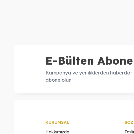
Kolye
Set
35.730,00
TL
31.730,00
TL
E-Bülten Abonel
Kampanya ve yeniliklerden haberdar o
abone olun!
KURUMSAL
SÖZ
Hakkımızda
Tesl