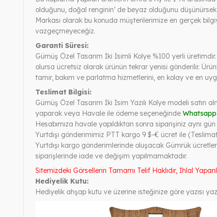
olduğunu, doğal renginin’ de beyaz olduğunu düşünürsek, 
Markası olarak bu konuda müşterilerimize en gerçek bilgi
vazgeçmeyeceğiz.
Garanti Süresi:
Gümüş Özel Tasarım İki İsimli Kolye %100 yerli üretimdir. Ü
olursa ücretsiz olarak ürünün tekrar yenisi gönderilir. Ür
tamir, bakım ve parlatma hizmetlerini, en kolay ve en uygu
Teslimat Bilgisi:
Gümüş Özel Tasarım İki İsim Yazılı Kolye modeli satın alm
yaparak veya Havale ile ödeme seçeneğinde
Whatsapp
Hesabımıza havale yapıldıktan sonra siparişiniz aynı gün ve
Yurtdışı gönderimimiz PTT kargo 9 $-€ ücret ile (Teslimat
Yurtdışı kargo gönderimlerinde oluşacak Gümrük ücretleri
siparişlerinde iade ve değişim yapılmamaktadır.
Sitemizdeki Görsellerin Tamamı Telif Haklıdır, İhlal Yapan
Hediyelik Kutu:
Hediyelik ahşap kutu ve üzerine isteğinize göre yazısı yazı