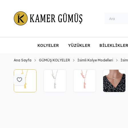
KOLYELER
YÜZÜKLER
BİLEKLİKLE
Ana Sayfa
GÜMÜŞ KOLYELER
İsimli Kolye Modelleri
İsim
Favoriye Ekle