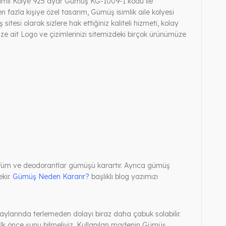
simli Kolye 925 ayar Gümüş KG-1009-1 kodu ile
n fazla kişiye özel tasarım, Gümüş isimlik aile kolyesi
sitesi olarak sizlere hak ettiğiniz kaliteli hizmeti, kolay
ze ait Logo ve çizimlerinizi sitemizdeki birçok ürünümüze
rfüm ve deodorantlar gümüşü karartır. Ayrıca gümüş
kir.
Gümüş Neden Kararır?
başlıklı blog yazımızı
ylarında terlemeden dolayı biraz daha çabuk solabilir.
 İlk önce şunu bilmeliyiz. Kullanılan madenin Gümüş