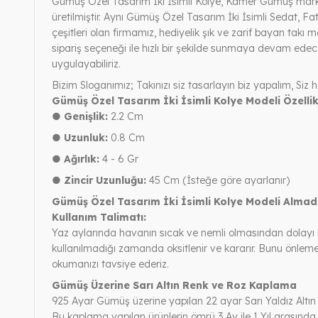
Gümüş Özel Tasarım İki İsimli Kolye, Kamer Gümüş markas
üretilmiştir. Aynı Gümüş Özel Tasarım İki İsimli Sedat, Fat
çeşitleri olan firmamız, hediyelik şık ve zarif bayan takı mo
sipariş seçeneği ile hızlı bir şekilde sunmaya devam edec
uygulayabiliriz.
Bizim Sloganımız; Takınızı siz tasarlayın biz yapalım, Siz h
Gümüş Özel Tasarım İki İsimli Kolye Modeli Özellik
● Genişlik:
2.2 Cm
● Uzunluk:
0.8 Cm
● Ağırlık:
4 - 6 Gr
● Zincir Uzunluğu:
45 Cm (İsteğe göre ayarlanır)
Gümüş Özel Tasarım İki İsimli Kolye Modeli Alma
Kullanım Talimatı:
Yaz aylarında havanın sıcak ve nemli olmasından dolayı 
kullanılmadığı zamanda oksitlenir ve kararır. Bunu önle
okumanızı tavsiye ederiz.
Gümüş Üzerine Sarı Altın Renk ve Roz Kaplama
925 Ayar Gümüş üzerine yapılan 22 ayar Sarı Yaldız Altın
Bu kaplama yapılan ürünlerin ömrü 3 Ay ile 1 Yıl arasında