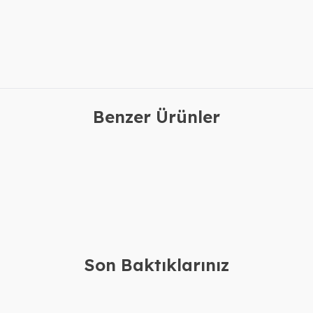
Benzer Ürünler
olye
Gümüş 4 İsimli Kolye
Gü
2.610,00
TL
2.780,00
TL
2.210,00
TL
2.380,00
TL
Son Baktıklarınız
a Kolye Bileklik
Gümüş Silikon Derili İsimli Erkek
Gü