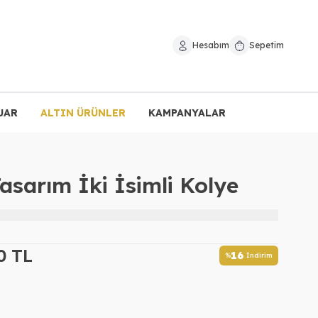
Hesabım
Sepetim
UAR
ALTIN ÜRÜNLER
KAMPANYALAR
sarım İki İsimli Kolye
0
TL
16
%
İndirim