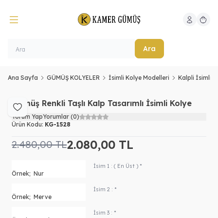
Hesabım
Sepeti
Ara
Ana Sayfa
GÜMÜŞ KOLYELER
İsimli Kolye Modelleri
Kalpli İsimli K
Gümüş Renkli Taşlı Kalp Tasarımlı İsimli Kolye
Favoriye Ekle
Yorum Yap
Yorumlar (0)
Ürün Kodu:
KG-1528
2.080,00
TL
2.480,00
TL
İsim 1 : ( En Üst ) *
İsim 2 : *
İsim 3 : *