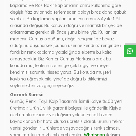
kaplama ve Roz Bakır kaplamanın ömrü kullanıma göre
değişir. Yaz aylarında terlemeden dolayı biraz daha çabuk
solabilir. Bu kaplama yapılan ürünlerin ömrü 3 Ay ile 1 Yıl
W
h
a
s
a
p
p
D
e
s
t
e
H
a
t
t
arasında değişir. Bu konuyu doğru ve mantıklı bir şekilde
anlatmamız gerekir. İlk önce şunu bilmeliyiz. Kullanılan
madenin Gümüş olduğunu, doğal renginin’ de beyaz
olduğunu düşünürsek, bunun üzerine kendi öz renginden
farklı bir renk kaplama yapıldığında elbette bu kalıcı
olmayacaktır. Biz Kamer Gümüş Markası olarak bu
konuda müşterilerimize en gerçek bilgiyi vermeye,
kendimizi sorumlu hissediyoruz. Bu konuda müşteri
kaybına uğrasak bile, yine’ de doğru bildiklerimizi
söylemekten vazgeçmeyeceğiz.
Garanti Süresi:
Gümüş Renkli Taşlı Kalp Tasarımlı İsimli Kolye %100 yerli
üretimdir. Ürün 1 yıllık garanti belgesi ile gönderilir. Kişiye
özel ürünlerde iade ve değişim yoktur. Fakat bizden
kaynaklanan bir hata olursa ücretsiz olarak ürünün tekrar
yenisi gönderilir. Ürünlerde yaşayacağınız renk solması,
yamulma, kırılma vb. gibi problemleri
Whatsapp
iletişim