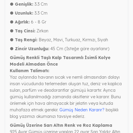
● Genişlik:
3.3 Cm
● Uzunluk:
3.3 Cm
● Ağırlık:
6 - 8 Gr
● Taş Cinsi:
Zirkon
● Taş Rengi:
Beyaz, Mavi, Turkuaz, Kırmızı, Siyah
● Zincir Uzunluğu:
45 Cm (İsteğe göre ayarlanır)
Gümüş Renkli Taşlı Kalp Tasarımlı İsimli Kolye
Modeli Almadan Önce
Kullanım Talimatı:
Yaz aylarında havanın sıcak ve nemli olmasından dolayı
insan vücudunda terlemeden oluşan tuz, deniz ve kaplıca
suları, parfüm ve deodorantlar gümüşü karartır. Ayrıca
gümüş kullanılmadığı zamanda oksitlenir ve kararır. Bunu
önlemek için hava almayacak bir jelatin veya kutuda
muhafaza etmek gerekir.
Gümüş Neden Kararır?
başlıklı
blog yazımızı okumanızı tavsiye ederiz.
Gümüş Üzerine Sarı Altın Renk ve Roz Kaplama
925 Ayar Gümüş üzerine yapılan 22 ayar Sarı Yaldız Altın