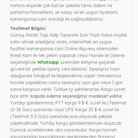
hattına erişerek çok hızlı bir şekilde tamir, bakım ve
parlatma hizmetlerini, en kolay ve en uygun fiyatlarla
kamergumus.com aracılığı ile sağlayabilirsiniz.
Teslimat Bilgisi:
Gümüş Renkli Taşlı Kalp Tasarımlı İsim Yazılı Kolye modeli
satın almak istediğiniz anda, internetteki en uygun
fiyatları kamergumus.com Online Alışveriş sitemizden
Kredi Kartı ile tek çekim yaparak veya Havale ile ödeme
seçeneğinde
Whatsapp
üzerinden iletişime geçerek
güvenli bir şekilde sipariş vere bilirsiniz. Siparişiniz hazır
olduğunda fotoğraf ile bilgilendirme yapılır. Hesabımıza
havale yapıldıktan sonra siparişiniz aynı gün veya 1 gün
sonra kargoya verilir. Türkiye içi şehirlerarası Kargo ücreti
bize aittir.
Kapıda ödeme seçeneğimiz maalesef yoktur.
Yurtdışı gönderimimiz PTT kargo 9 $-€ ücret ile (Teslimat
12-18 Gün) içerisinde veya UPS Kargo 25 $-€ ücret ile
(Teslimat 3-5 Gün) içerisinde size ulaşacak şekilde
yapılmaktadır. Yurtdışı kargo gönderimlerinde oluşacak
Gümrük ücretlerinden alıcı sorumludur. Kargo hizmeti
sorunlarından kaynaklanan gecikmelerden firmamız