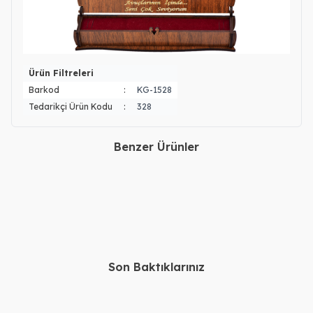
Ürün Filtreleri
Barkod
:
KG-1528
Tedarikçi Ürün Kodu
:
328
Benzer Ürünler
Gümüş Kalpli Kelebekli İki
Gümüş Nazar Sallantılı 2
İsimli Kolye
İsimli Kolye
2.280,00
TL
2.380,00
TL
1.880,00
TL
1.980,00
TL
Son Baktıklarınız
14, 22 Ayar Altın Kişiye
Gümüş Urfa Akıtma Kolye