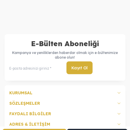
Özel İsimli Kolye
Bileklik Set
35.730,00
TL
61.160,00
TL
31.730,00
TL
57.160,00
TL
E-Bülten Aboneliği
Kampanya ve yeniliklerden haberdar olmak için e-bültenimize
abone olun!
Kayıt Ol
KURUMSAL
SÖZLEŞMELER
FAYDALI BİLGİLER
ADRES & İLETİŞİM