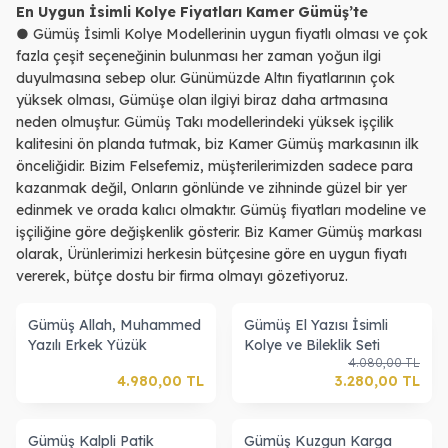
En Uygun İsimli Kolye Fiyatları Kamer Gümüş’te
● Gümüş İsimli Kolye Modellerinin uygun fiyatlı olması ve çok
fazla çeşit seçeneğinin bulunması her zaman yoğun ilgi
duyulmasına sebep olur. Günümüzde Altın fiyatlarının çok
yüksek olması, Gümüşe olan ilgiyi biraz daha artmasına
neden olmuştur. Gümüş Takı modellerindeki yüksek işçilik
kalitesini ön planda tutmak, biz Kamer Gümüş markasının ilk
önceliğidir. Bizim Felsefemiz, müşterilerimizden sadece para
kazanmak değil, Onların gönlünde ve zihninde güzel bir yer
edinmek ve orada kalıcı olmaktır. Gümüş fiyatları modeline ve
işçiliğine göre değişkenlik gösterir. Biz Kamer Gümüş markası
olarak, Ürünlerimizi herkesin bütçesine göre en uygun fiyatı
vererek, bütçe dostu bir firma olmayı gözetiyoruz.
Gümüş Allah, Muhammed
Gümüş El Yazısı İsimli
Yazılı Erkek Yüzük
Kolye ve Bileklik Seti
4.080,00
TL
4.980,00
TL
3.280,00
TL
Gümüş Kalpli Patik
Gümüş Kuzgun Karga