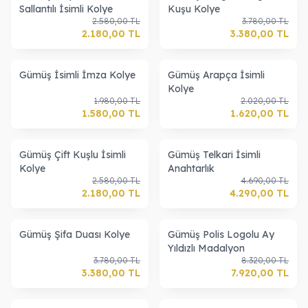
Sallantılı İsimli Kolye
Kuşu Kolye
2.580,00
TL
3.780,00
TL
2.180,00
TL
3.380,00
TL
Gümüş İsimli İmza Kolye
Gümüş Arapça İsimli
Kolye
1.980,00
TL
2.020,00
TL
1.580,00
TL
1.620,00
TL
Gümüş Çift Kuşlu İsimli
Gümüş Telkari İsimli
Kolye
Anahtarlık
2.580,00
TL
4.690,00
TL
2.180,00
TL
4.290,00
TL
Gümüş Şifa Duası Kolye
Gümüş Polis Logolu Ay
Yıldızlı Madalyon
3.780,00
TL
8.320,00
TL
3.380,00
TL
7.920,00
TL