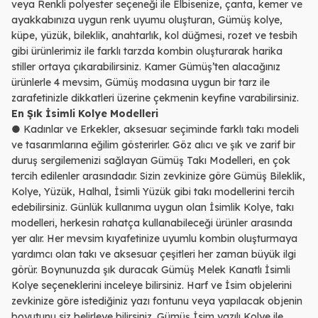
veya Renkli polyester seçeneği ile Elbisenize, çanta, kemer ve
ayakkabınıza uygun renk uyumu oluşturan, Gümüş kolye,
küpe, yüzük, bileklik, anahtarlık, kol düğmesi, rozet ve tesbih
gibi ürünlerimiz ile farklı tarzda kombin oluşturarak harika
stiller ortaya çıkarabilirsiniz. Kamer Gümüş’ten alacağınız
ürünlerle 4 mevsim, Gümüş modasına uygun bir tarz ile
zarafetinizle dikkatleri üzerine çekmenin keyfine varabilirsiniz.
En Şık İsimli Kolye Modelleri
● Kadınlar ve Erkekler, aksesuar seçiminde farklı takı modeli
ve tasarımlarına eğilim gösterirler. Göz alıcı ve şık ve zarif bir
duruş sergilemenizi sağlayan Gümüş Takı Modelleri, en çok
tercih edilenler arasındadır. Sizin zevkinize göre Gümüş Bileklik,
Kolye, Yüzük, Halhal, İsimli Yüzük gibi takı modellerini tercih
edebilirsiniz. Günlük kullanıma uygun olan İsimlik Kolye, takı
modelleri, herkesin rahatça kullanabileceği ürünler arasında
yer alır. Her mevsim kıyafetinize uyumlu kombin oluşturmaya
yardımcı olan takı ve aksesuar çeşitleri her zaman büyük ilgi
görür. Boynunuzda şık duracak Gümüş Melek Kanatlı İsimli
Kolye seçeneklerini inceleye bilirsiniz. Harf ve İsim objelerini
zevkinize göre istediğiniz yazı fontunu veya yapılacak objenin
boyutunu siz belirleye bilirsiniz. Gümüş İsim yazılı Kolye ile