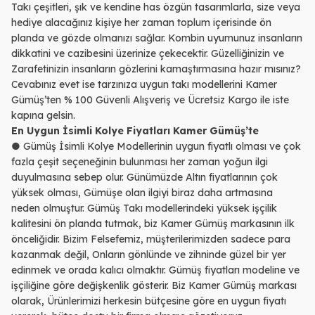
Takı çeşitleri, şık ve kendine has özgün tasarımlarla, size veya
hediye alacağınız kişiye her zaman toplum içerisinde ön
planda ve gözde olmanızı sağlar. Kombin uyumunuz insanların
dikkatini ve cazibesini üzerinize çekecektir. Güzelliğinizin ve
Zarafetinizin insanların gözlerini kamaştırmasına hazır mısınız?
Cevabınız evet ise tarzınıza uygun takı modellerini Kamer
Gümüş’ten % 100 Güvenli Alışveriş ve Ücretsiz Kargo ile iste
kapına gelsin.
En Uygun İsimli Kolye Fiyatları Kamer Gümüş’te
● Gümüş İsimli Kolye Modellerinin uygun fiyatlı olması ve çok
fazla çeşit seçeneğinin bulunması her zaman yoğun ilgi
duyulmasına sebep olur. Günümüzde Altın fiyatlarının çok
yüksek olması, Gümüşe olan ilgiyi biraz daha artmasına
neden olmuştur. Gümüş Takı modellerindeki yüksek işçilik
kalitesini ön planda tutmak, biz Kamer Gümüş markasının ilk
önceliğidir. Bizim Felsefemiz, müşterilerimizden sadece para
kazanmak değil, Onların gönlünde ve zihninde güzel bir yer
edinmek ve orada kalıcı olmaktır. Gümüş fiyatları modeline ve
işçiliğine göre değişkenlik gösterir. Biz Kamer Gümüş markası
olarak, Ürünlerimizi herkesin bütçesine göre en uygun fiyatı