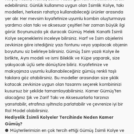
edebilirsiniz. Günlük kullanıma uygun olan İsimlik Kolye, takı
modelleri, herkesin rahatça kullanabileceği ürünler arasında
yer alır. Her mevsim kıyafetinize uyumlu kombin oluşturmaya
yardımcı olan takı ve aksesuar çeşitleri her zaman büyük ilgi
görür. Boynunuzda şık duracak Gümüş Melek Kanatlı İsimli
Kolye seçeneklerini inceleye bilirsiniz. Harf ve İsim objelerini
zevkinize göre istediğiniz yazı fontunu veya yapılacak objenin
boyutunu siz belirleye bilirsiniz. Gümüş İsim yazılı Kolye ile
birlikte, Aynı modeli ve ismi Bileklik ve Küpe yaparak, size
yakışacak üçlü sete dönüştüre biliriz. Kıyafetinize ve
makyajınıza uyumlu kullanabileceğiniz gümüş renkli taşlı
takılara göz atabilirsiniz. Bu modeller arasından size şıklık
katacak zevkinize uygun olan tasarımı seçerek kombininizi
kusursuz bir şekilde tamamlayabilirsiniz. Kamer Gümüş’ten
alacağınız Şık ve Zarif Takı ve Aksesuarlarla tarzınızı
yansıtabilir, etrafınızı ışıltınızla parlatabilir ve çevrenize iyi bir
Rol Model olabilirsiniz.
Hediyelik İsimli Kolyeler Tercihinde Neden Kamer
Gümüş?
● Müşterilerimizin en çok tercih ettiği Gümüş İsimli Kolye ve