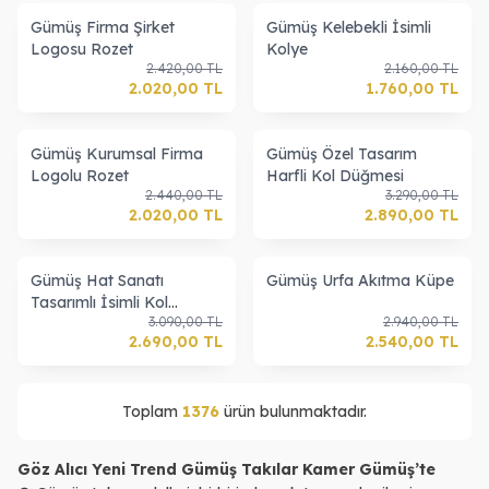
Gümüş Firma Şirket
Gümüş Kelebekli İsimli
Logosu Rozet
Kolye
2.420,00
TL
2.160,00
TL
2.020,00
TL
1.760,00
TL
Gümüş Kurumsal Firma
Gümüş Özel Tasarım
Logolu Rozet
Harfli Kol Düğmesi
2.440,00
TL
3.290,00
TL
2.020,00
TL
2.890,00
TL
Gümüş Hat Sanatı
Gümüş Urfa Akıtma Küpe
Tasarımlı İsimli Kol
3.090,00
TL
2.940,00
TL
Düğmesi
2.690,00
TL
2.540,00
TL
Toplam
1376
ürün bulunmaktadır.
Göz Alıcı Yeni Trend Gümüş Takılar Kamer Gümüş’te