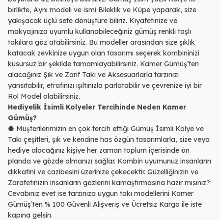
birlikte, Aynı modeli ve ismi Bileklik ve Küpe yaparak, size
yakışacak üçlü sete dönüştüre biliriz. Kıyafetinize ve
makyajınıza uyumlu kullanabileceğiniz gümüş renkli taşlı
takılara göz atabilirsiniz. Bu modeller arasından size şıklık
katacak zevkinize uygun olan tasarımı seçerek kombininizi
kusursuz bir şekilde tamamlayabilirsiniz. Kamer Gümüş’ten
alacağınız Şık ve Zarif Takı ve Aksesuarlarla tarzınızı
yansıtabilir, etrafınızı ışıltınızla parlatabilir ve çevrenize iyi bir
Rol Model olabilirsiniz.
Hediyelik İsimli Kolyeler Tercihinde Neden Kamer
Gümüş?
● Müşterilerimizin en çok tercih ettiği Gümüş İsimli Kolye ve
Takı çeşitleri, şık ve kendine has özgün tasarımlarla, size veya
hediye alacağınız kişiye her zaman toplum içerisinde ön
planda ve gözde olmanızı sağlar. Kombin uyumunuz insanların
dikkatini ve cazibesini üzerinize çekecektir. Güzelliğinizin ve
Zarafetinizin insanların gözlerini kamaştırmasına hazır mısınız?
Cevabınız evet ise tarzınıza uygun takı modellerini Kamer
Gümüş’ten % 100 Güvenli Alışveriş ve Ücretsiz Kargo ile iste
kapına gelsin.