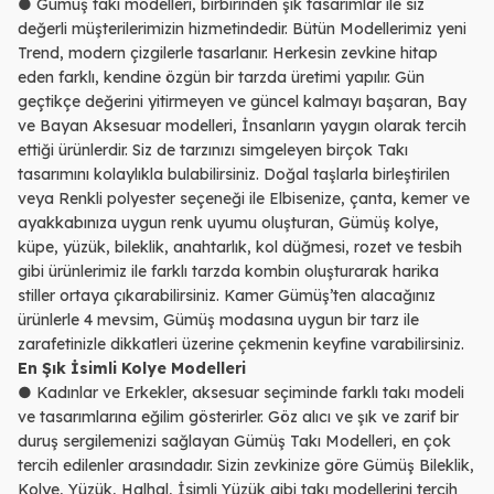
● Gümüş takı modelleri, birbirinden şık tasarımlar ile siz
değerli müşterilerimizin hizmetindedir. Bütün Modellerimiz yeni
Trend, modern çizgilerle tasarlanır. Herkesin zevkine hitap
eden farklı, kendine özgün bir tarzda üretimi yapılır. Gün
geçtikçe değerini yitirmeyen ve güncel kalmayı başaran, Bay
ve Bayan Aksesuar modelleri, İnsanların yaygın olarak tercih
ettiği ürünlerdir. Siz de tarzınızı simgeleyen birçok Takı
tasarımını kolaylıkla bulabilirsiniz. Doğal taşlarla birleştirilen
veya Renkli polyester seçeneği ile Elbisenize, çanta, kemer ve
ayakkabınıza uygun renk uyumu oluşturan, Gümüş kolye,
küpe, yüzük, bileklik, anahtarlık, kol düğmesi, rozet ve tesbih
gibi ürünlerimiz ile farklı tarzda kombin oluşturarak harika
stiller ortaya çıkarabilirsiniz. Kamer Gümüş’ten alacağınız
ürünlerle 4 mevsim, Gümüş modasına uygun bir tarz ile
zarafetinizle dikkatleri üzerine çekmenin keyfine varabilirsiniz.
En Şık İsimli Kolye Modelleri
● Kadınlar ve Erkekler, aksesuar seçiminde farklı takı modeli
ve tasarımlarına eğilim gösterirler. Göz alıcı ve şık ve zarif bir
duruş sergilemenizi sağlayan Gümüş Takı Modelleri, en çok
tercih edilenler arasındadır. Sizin zevkinize göre Gümüş Bileklik,
Kolye, Yüzük, Halhal, İsimli Yüzük gibi takı modellerini tercih