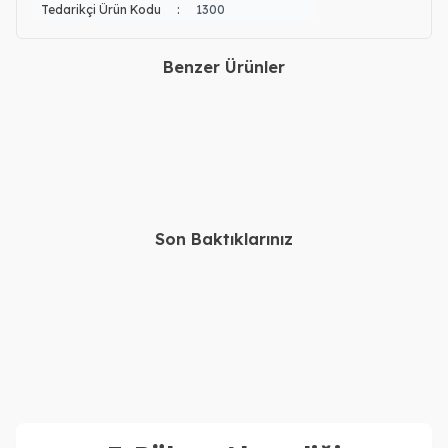
Tedarikçi Ürün Kodu
:
1300
Benzer Ürünler
Gümüş El İşi İsimli
Gümüş 925 Ayar İşlemeli
Çakmak
İsimli Çakmak
28.340,00
TL
28.340,00
TL
26.340,00
TL
26.340,00
TL
Son Baktıklarınız
14, 22 Ayar Altın Kişiye
Gümüş Urfa Akıtma Kolye
Özel İsimli Kolye
Bileklik Set
35.730,00
TL
61.160,00
TL
31.730,00
TL
57.160,00
TL