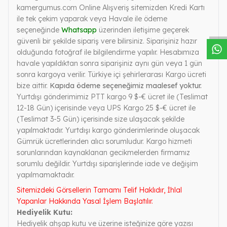
W
h
a
s
a
p
p
D
e
s
t
e
H
a
t
t
kamergumus.com Online Alışveriş sitemizden Kredi Kartı
ile tek çekim yaparak veya Havale ile ödeme
seçeneğinde
Whatsapp
üzerinden iletişime geçerek
güvenli bir şekilde sipariş vere bilirsiniz. Siparişiniz hazır
olduğunda fotoğraf ile bilgilendirme yapılır. Hesabımıza
havale yapıldıktan sonra siparişiniz aynı gün veya 1 gün
sonra kargoya verilir. Türkiye içi şehirlerarası Kargo ücreti
bize aittir.
Kapıda ödeme seçeneğimiz maalesef yoktur.
Yurtdışı gönderimimiz PTT kargo 9 $-€ ücret ile (Teslimat
12-18 Gün) içerisinde veya UPS Kargo 25 $-€ ücret ile
(Teslimat 3-5 Gün) içerisinde size ulaşacak şekilde
yapılmaktadır. Yurtdışı kargo gönderimlerinde oluşacak
Gümrük ücretlerinden alıcı sorumludur. Kargo hizmeti
sorunlarından kaynaklanan gecikmelerden firmamız
sorumlu değildir. Yurtdışı siparişlerinde iade ve değişim
yapılmamaktadır.
Sitemizdeki Görsellerin Tamamı Telif Haklıdır, İhlal
Yapanlar Hakkında Yasal İşlem Başlatılır.
Hediyelik Kutu:
Hediyelik ahşap kutu ve üzerine isteğinize göre yazısı