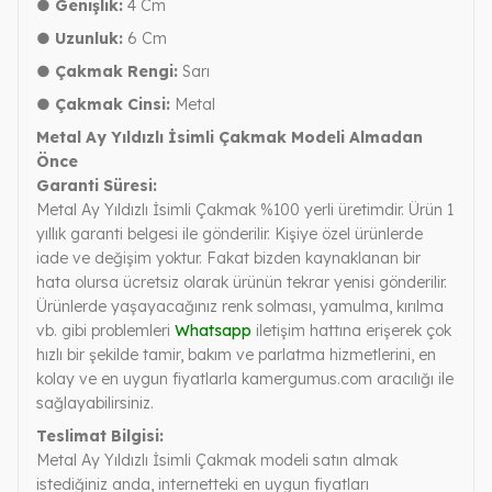
● Genişlik:
4 Cm
● Uzunluk:
6 Cm
● Çakmak Rengi:
Sarı
● Çakmak Cinsi:
Metal
Metal Ay Yıldızlı İsimli Çakmak Modeli Almadan
Önce
Garanti Süresi:
Metal Ay Yıldızlı İsimli Çakmak %100 yerli üretimdir. Ürün 1
yıllık garanti belgesi ile gönderilir. Kişiye özel ürünlerde
iade ve değişim yoktur. Fakat bizden kaynaklanan bir
hata olursa ücretsiz olarak ürünün tekrar yenisi gönderilir.
Ürünlerde yaşayacağınız renk solması, yamulma, kırılma
vb. gibi problemleri
Whatsapp
iletişim hattına erişerek çok
hızlı bir şekilde tamir, bakım ve parlatma hizmetlerini, en
kolay ve en uygun fiyatlarla kamergumus.com aracılığı ile
sağlayabilirsiniz.
Teslimat Bilgisi:
Metal Ay Yıldızlı İsimli Çakmak modeli satın almak
istediğiniz anda, internetteki en uygun fiyatları