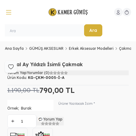
Hesabım
Sepeti
Ara
Ana Sayfa
GÜMÜŞ AKSESUAR
Erkek Aksesuar Modelleri
Çakmak M
Metal Ay Yıldızlı İsimli Çakmak
Favoriye Ekle
Yorum Yap
Yorumlar (0)
Ürün Kodu:
KG-ÇKM-0005-İ-A
790,00
TL
1.190,00
TL
Ürüne Yazılacak İsim *
Yorum Yap