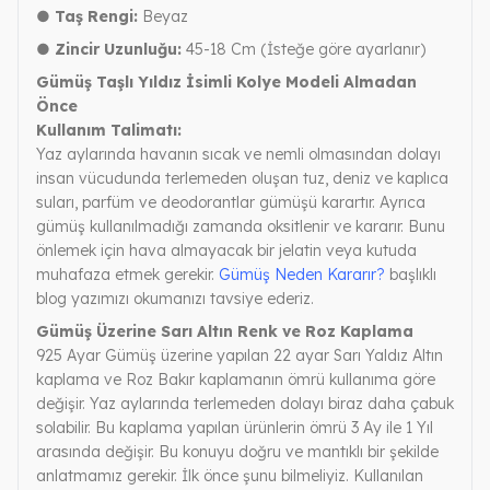
● Taş Rengi:
Beyaz
● Zincir Uzunluğu:
45-18 Cm (İsteğe göre ayarlanır)
Gümüş Taşlı Yıldız İsimli Kolye Modeli Almadan
Önce
Kullanım Talimatı:
Yaz aylarında havanın sıcak ve nemli olmasından dolayı
insan vücudunda terlemeden oluşan tuz, deniz ve kaplıca
suları, parfüm ve deodorantlar gümüşü karartır. Ayrıca
gümüş kullanılmadığı zamanda oksitlenir ve kararır. Bunu
önlemek için hava almayacak bir jelatin veya kutuda
muhafaza etmek gerekir.
Gümüş Neden Kararır?
başlıklı
blog yazımızı okumanızı tavsiye ederiz.
Gümüş Üzerine Sarı Altın Renk ve Roz Kaplama
925 Ayar Gümüş üzerine yapılan 22 ayar Sarı Yaldız Altın
kaplama ve Roz Bakır kaplamanın ömrü kullanıma göre
değişir. Yaz aylarında terlemeden dolayı biraz daha çabuk
solabilir. Bu kaplama yapılan ürünlerin ömrü 3 Ay ile 1 Yıl
arasında değişir. Bu konuyu doğru ve mantıklı bir şekilde
anlatmamız gerekir. İlk önce şunu bilmeliyiz. Kullanılan