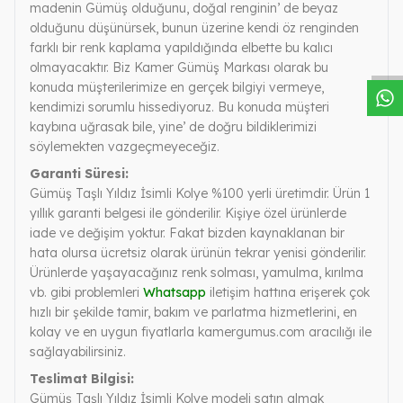
madenin Gümüş olduğunu, doğal renginin’ de beyaz
W
h
a
s
a
p
p
D
e
s
t
e
H
a
t
t
olduğunu düşünürsek, bunun üzerine kendi öz renginden
farklı bir renk kaplama yapıldığında elbette bu kalıcı
olmayacaktır. Biz Kamer Gümüş Markası olarak bu
konuda müşterilerimize en gerçek bilgiyi vermeye,
kendimizi sorumlu hissediyoruz. Bu konuda müşteri
kaybına uğrasak bile, yine’ de doğru bildiklerimizi
söylemekten vazgeçmeyeceğiz.
Garanti Süresi:
Gümüş Taşlı Yıldız İsimli Kolye %100 yerli üretimdir. Ürün 1
yıllık garanti belgesi ile gönderilir. Kişiye özel ürünlerde
iade ve değişim yoktur. Fakat bizden kaynaklanan bir
hata olursa ücretsiz olarak ürünün tekrar yenisi gönderilir.
Ürünlerde yaşayacağınız renk solması, yamulma, kırılma
vb. gibi problemleri
Whatsapp
iletişim hattına erişerek çok
hızlı bir şekilde tamir, bakım ve parlatma hizmetlerini, en
kolay ve en uygun fiyatlarla kamergumus.com aracılığı ile
sağlayabilirsiniz.
Teslimat Bilgisi:
Gümüş Taşlı Yıldız İsimli Kolye modeli satın almak