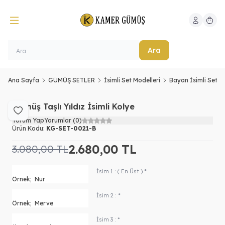
Hesabım
Sepeti
Ara
Ana Sayfa
GÜMÜŞ SETLER
İsimli Set Modelleri
Bayan İsimli Set
Gümüş Taşlı Yıldız İsimli Kolye
Favoriye Ekle
Yorum Yap
Yorumlar (0)
Ürün Kodu:
KG-SET-0021-B
2.680,00
TL
3.080,00
TL
İsim 1 : ( En Üst ) *
İsim 2 : *
İsim 3 : *