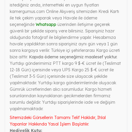
istediğiniz anda, internetteki en uygun fiyatları
kamergumus.com Online Alışveriş sitemizden Kredi Kartı
ile tek çekim yaparak veya Havale ile ödeme
seçeneğinde
Whatsapp
üzerinden iletişime geçerek
güvenli bir şekilde sipariş vere bilirsiniz. Siparişiniz hazır
olduğunda fotoğraf ile bilgilendirme yapılır. Hesabımıza
havale yapıldıktan sonra siparişiniz aynı gün veya 1 gün
sonra kargoya verilir. Türkiye içi şehirlerarası Kargo ücreti
bize aittir.
Kapıda ödeme seçeneğimiz maalesef yoktur.
Yurtdışı gönderimimiz PTT kargo 9 $-€ ücret ile (Teslimat
12-18 Gün) içerisinde veya UPS Kargo 25 $-€ ücret ile
(Teslimat 3-5 Gün) içerisinde size ulaşacak şekilde
yapılmaktadır. Yurtdışı kargo gönderimlerinde oluşacak
Gümrük ücretlerinden alıcı sorumludur. Kargo hizmeti
sorunlarından kaynaklanan gecikmelerden firmamız
sorumlu değildir. Yurtdışı siparişlerinde iade ve değişim
yapılmamaktadır.
Sitemizdeki Görsellerin Tamamı Telif Haklıdır, İhlal
Yapanlar Hakkında Yasal İşlem Başlatılır.
Hediyelik Kutu: