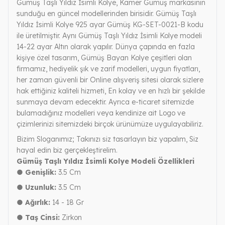
Gümüş Taşlı Yıldız İsimli Kolye, Kamer Gümüş markasının
sunduğu en güncel modellerinden birisidir. Gümüş Taşlı
Yıldız İsimli Kolye 925 ayar Gümüş KG-SET-0021-B kodu
ile üretilmiştir. Aynı Gümüş Taşlı Yıldız İsimli Kolye modeli
14-22 ayar Altın olarak yapılır. Dünya çapında en fazla
kişiye özel tasarım, Gümüş Bayan Kolye çeşitleri olan
firmamız, hediyelik şık ve zarif modelleri, uygun fiyatları,
her zaman güvenli bir Online alışveriş sitesi olarak sizlere
hak ettiğiniz kaliteli hizmeti, En kolay ve en hızlı bir şekilde
sunmaya devam edecektir. Ayrıca e-ticaret sitemizde
bulamadığınız modelleri veya kendinize ait Logo ve
çizimlerinizi sitemizdeki birçok ürünümüze uygulayabiliriz.
Bizim Sloganımız; Takınızı siz tasarlayın biz yapalım, Siz
hayal edin biz gerçekleştirelim.
Gümüş Taşlı Yıldız İsimli Kolye Modeli Özellikleri
● Genişlik:
3.5 Cm
● Uzunluk:
3.5 Cm
● Ağırlık:
14 - 18 Gr
● Taş Cinsi:
Zirkon