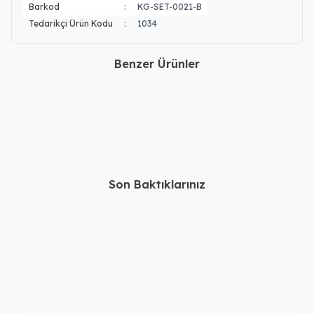
Barkod
:
KG-SET-0021-B
Tedarikçi Ürün Kodu
:
1034
Benzer Ürünler
Gümüş Yuvarlak Plaka
Gümüş Kalp Yonca İsimli
İsimli Kolye Bileklik
Kolye Bileklik Set
6.160,00
TL
5.960,00
TL
5.360,00
TL
5.160,00
TL
Son Baktıklarınız
14, 22 Ayar Altın Kişiye
Gümüş Urfa Akıtma Kolye
Özel İsimli Kolye
Bileklik Set
35.730,00
TL
61.160,00
TL
31.730,00
TL
57.160,00
TL