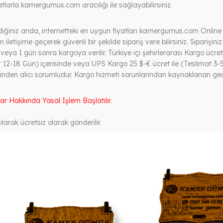
tlarla kamergumus.com aracılığı ile sağlayabilirsiniz.
tediğiniz anda, internetteki en uygun fiyatları kamergumus.com Online 
 iletişime geçerek güvenli bir şekilde sipariş vere bilirsiniz. Siparişini
ya 1 gün sonra kargoya verilir. Türkiye içi şehirlerarası Kargo ücreti 
 12-18 Gün) içerisinde veya UPS Kargo 25 $-€ ücret ile (Teslimat 3-5 
nden alıcı sorumludur. Kargo hizmeti sorunlarından kaynaklanan geci
lar Hakkında Yasal İşlem Başlatılır.
larak ücretsiz olarak gönderilir.