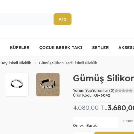
Ara
R
KÜPELER
ÇOCUK BEBEK TAKI
SETLER
AKSES
Bay İsimli Bileklik
Gümüş Silikon Derili İsimli Bileklik
Gümüş Silikon 
Yorum Yap
Yorumlar (0)
Ürün Kodu:
KG-6042
3.680,0
4.080,00
TL
Ürüne 