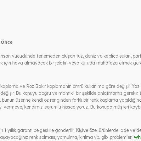
n Önce
insan vücudunda terlemeden oluşan tuz, deniz ve kaplıca suları, pa
mek için hava almayacak bir jelatin veya kutuda muhafaza etmek gere
 kaplama ve Roz Bakır kaplamanın ömrü kullanıma göre değişir. Yaz a
 değişir. Bu konuyu doğru ve mantıklı bir şekilde anlatmamız gerekir.
bunun üzerine kendi öz renginden farklı bir renk kaplama yapıldığın
yi vermeye, kendimizi sorumlu hissediyoruz. Bu konuda müşteri kaybın
rün 1 yıllık garanti belgesi ile gönderilir. Kişiye özel ürünlerde iade 
 yaşayacağınız renk solması, yamulma, kırılma vb. gibi problemleri
Wh