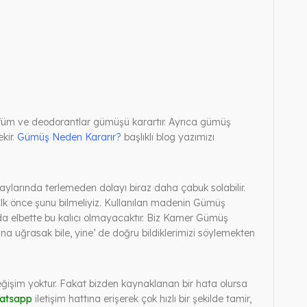
rfüm ve deodorantlar gümüşü karartır. Ayrıca gümüş
kir.
Gümüş Neden Kararır?
başlıklı blog yazımızı
ylarında terlemeden dolayı biraz daha çabuk solabilir.
 İlk önce şunu bilmeliyiz. Kullanılan madenin Gümüş
da elbette bu kalıcı olmayacaktır. Biz Kamer Gümüş
a uğrasak bile, yine’ de doğru bildiklerimizi söylemekten
ve değişim yoktur. Fakat bizden kaynaklanan bir hata olursa
atsapp
iletişim hattına erişerek çok hızlı bir şekilde tamir,