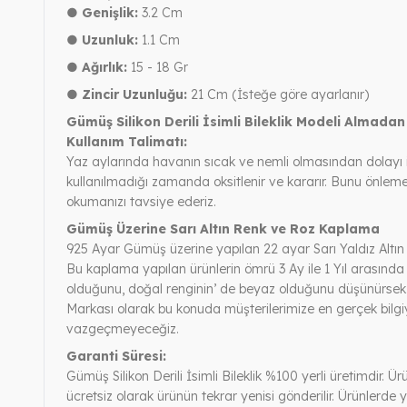
● Genişlik:
3.2 Cm
● Uzunluk:
1.1 Cm
● Ağırlık:
15 - 18 Gr
● Zincir Uzunluğu:
21 Cm (İsteğe göre ayarlanır)
Gümüş Silikon Derili İsimli Bileklik Modeli Almada
Kullanım Talimatı:
Yaz aylarında havanın sıcak ve nemli olmasından dolayı 
kullanılmadığı zamanda oksitlenir ve kararır. Bunu önle
okumanızı tavsiye ederiz.
Gümüş Üzerine Sarı Altın Renk ve Roz Kaplama
925 Ayar Gümüş üzerine yapılan 22 ayar Sarı Yaldız Altın
Bu kaplama yapılan ürünlerin ömrü 3 Ay ile 1 Yıl arasında
olduğunu, doğal renginin’ de beyaz olduğunu düşünürsek, 
Markası olarak bu konuda müşterilerimize en gerçek bilgi
vazgeçmeyeceğiz.
Garanti Süresi:
Gümüş Silikon Derili İsimli Bileklik %100 yerli üretimdir. Ü
ücretsiz olarak ürünün tekrar yenisi gönderilir. Ürünlerde