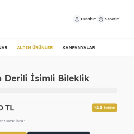
Hesabım
Sepetim
UAR
ALTIN ÜRÜNLER
KAMPANYALAR
Derili İsimli Bileklik
0
TL
10
%
İndirim
Yazılacak İsim *