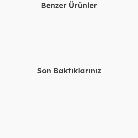
Benzer Ürünler
l Oymalı İsimli
Gümüş Silikon Derili İsimli Erkek
Gü
Bileklik
Bi
4.220,00
TL
4.080,00
TL
3.820,00
TL
3.680,00
TL
Son Baktıklarınız
a Kolye Bileklik
Gümüş Silikon Derili İsimli Erkek
Gü
Bileklik
Ko
61.160,00
TL
4.080,00
TL
57.160,00
TL
3.680,00
TL