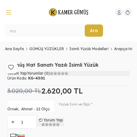
Hesabım
Sepeti
Ara
Ana Sayfa
GÜMÜŞ YÜZÜKLER
İsimli Yüzük Modelleri
Arapça Hat Y
Gümüş Hat Sanatı Yazılı İsimli Yüzük
Favoriye Ekle
Yorum Yap
Yorumlar (0)
Ürün Kodu:
KG-4501
2.620,00
TL
3.020,00
TL
Yüzük İsim ve Ölçü *
Yorum Yap