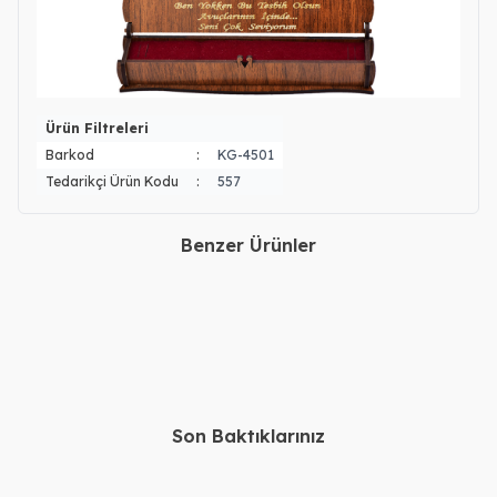
Ürün Filtreleri
Barkod
:
KG-4501
Tedarikçi Ürün Kodu
:
557
Benzer Ürünler
Gümüş Arapça Dualı Mineli
Gümüş Arapça Nuh Suresi
Erkek Yüzük
Yüzük
4.490,00
TL
4.490,00
TL
4.090,00
TL
4.090,00
TL
Son Baktıklarınız
14, 22 Ayar Altın Kişiye
Gümüş Urfa Akıtma Kolye