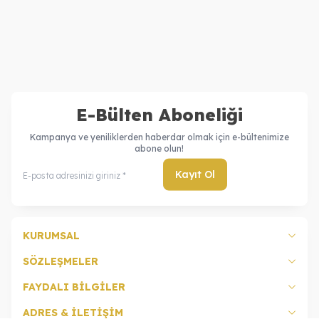
Özel İsimli Kolye
Bileklik Set
35.730,00
TL
61.160,00
TL
31.730,00
TL
57.160,00
TL
E-Bülten Aboneliği
Kampanya ve yeniliklerden haberdar olmak için e-bültenimize
abone olun!
Kayıt Ol
KURUMSAL
SÖZLEŞMELER
FAYDALI BİLGİLER
ADRES & İLETİŞİM