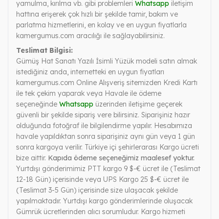
yamulma, kırılma vb. gibi problemleri
Whatsapp
iletişim
hattına erişerek çok hızlı bir şekilde tamir, bakım ve
parlatma hizmetlerini, en kolay ve en uygun fiyatlarla
kamergumus.com aracılığı ile sağlayabilirsiniz.
Teslimat Bilgisi:
Gümüş Hat Sanatı Yazılı İsimli Yüzük modeli satın almak
istediğiniz anda, internetteki en uygun fiyatları
kamergumus.com Online Alışveriş sitemizden Kredi Kartı
ile tek çekim yaparak veya Havale ile ödeme
seçeneğinde
Whatsapp
üzerinden iletişime geçerek
güvenli bir şekilde sipariş vere bilirsiniz. Siparişiniz hazır
olduğunda fotoğraf ile bilgilendirme yapılır. Hesabımıza
havale yapıldıktan sonra siparişiniz aynı gün veya 1 gün
sonra kargoya verilir. Türkiye içi şehirlerarası Kargo ücreti
bize aittir.
Kapıda ödeme seçeneğimiz maalesef yoktur.
Yurtdışı gönderimimiz PTT kargo 9 $-€ ücret ile (Teslimat
12-18 Gün) içerisinde veya UPS Kargo 25 $-€ ücret ile
(Teslimat 3-5 Gün) içerisinde size ulaşacak şekilde
yapılmaktadır. Yurtdışı kargo gönderimlerinde oluşacak
Gümrük ücretlerinden alıcı sorumludur. Kargo hizmeti