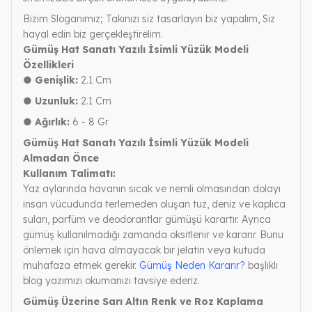
Bizim Sloganımız; Takınızı siz tasarlayın biz yapalım, Siz
hayal edin biz gerçekleştirelim.
Gümüş Hat Sanatı Yazılı İsimli Yüzük Modeli
Özellikleri
● Genişlik:
2.1 Cm
● Uzunluk:
2.1 Cm
● Ağırlık:
6 - 8 Gr
Gümüş Hat Sanatı Yazılı İsimli Yüzük Modeli
Almadan Önce
Kullanım Talimatı:
Yaz aylarında havanın sıcak ve nemli olmasından dolayı
insan vücudunda terlemeden oluşan tuz, deniz ve kaplıca
suları, parfüm ve deodorantlar gümüşü karartır. Ayrıca
gümüş kullanılmadığı zamanda oksitlenir ve kararır. Bunu
önlemek için hava almayacak bir jelatin veya kutuda
muhafaza etmek gerekir.
Gümüş Neden Kararır?
başlıklı
blog yazımızı okumanızı tavsiye ederiz.
Gümüş Üzerine Sarı Altın Renk ve Roz Kaplama