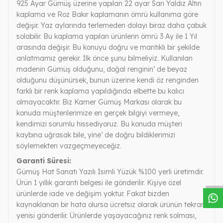
925 Ayar Gümüş üzerine yapılan 22 ayar Sarı Yaldız Altın
kaplama ve Roz Bakır kaplamanın ömrü kullanıma göre
değişir. Yaz aylarında terlemeden dolayı biraz daha çabuk
solabilir. Bu kaplama yapılan ürünlerin ömrü 3 Ay ile 1 Yıl
arasında değişir. Bu konuyu doğru ve mantıklı bir şekilde
anlatmamız gerekir. İlk önce şunu bilmeliyiz. Kullanılan
madenin Gümüş olduğunu, doğal renginin’ de beyaz
olduğunu düşünürsek, bunun üzerine kendi öz renginden
farklı bir renk kaplama yapıldığında elbette bu kalıcı
olmayacaktır. Biz Kamer Gümüş Markası olarak bu
konuda müşterilerimize en gerçek bilgiyi vermeye,
kendimizi sorumlu hissediyoruz. Bu konuda müşteri
kaybına uğrasak bile, yine’ de doğru bildiklerimizi
söylemekten vazgeçmeyeceğiz.
W
h
a
s
a
p
p
D
e
s
t
e
H
a
t
t
Garanti Süresi:
Gümüş Hat Sanatı Yazılı İsimli Yüzük %100 yerli üretimdir.
Ürün 1 yıllık garanti belgesi ile gönderilir. Kişiye özel
ürünlerde iade ve değişim yoktur. Fakat bizden
kaynaklanan bir hata olursa ücretsiz olarak ürünün tekrar
yenisi gönderilir. Ürünlerde yaşayacağınız renk solması,