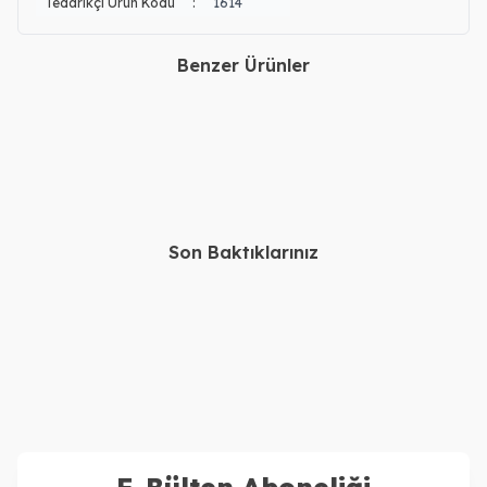
Tedarikçi Ürün Kodu
:
1614
Benzer Ürünler
14, 22 Ayar Altın Sonsuzluk
14, 22 Ayar Altın Oymalı
İsimli Bileklik
İsimli Bileklik
46.750,00
TL
168.250,00
TL
42.750,00
TL
164.250,00
TL
Son Baktıklarınız
14, 22 Ayar Altın Kişiye
Gümüş Urfa Akıtma Kolye
Özel İsimli Kolye
Bileklik Set
35.730,00
TL
61.160,00
TL
31.730,00
TL
57.160,00
TL
E-Bülten Aboneliği