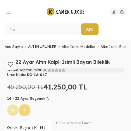
Hesabım
Sepeti
Ara
Ana Sayfa
ALTIN ÜRÜNLER
Altın İsimli Modeller
Altın İsimli Bilekl
14, 22 Ayar Altın Kalpli İsimli Bayan Bileklik
Favoriye Ekle
Yorum Yap
Yorumlar (0)
Ürün Kodu:
KG-İA-047
41.250,00
TL
45.250,00
TL
14 - 22 Ayar Seçenek *:
Ürüne Yazılacak İsim *