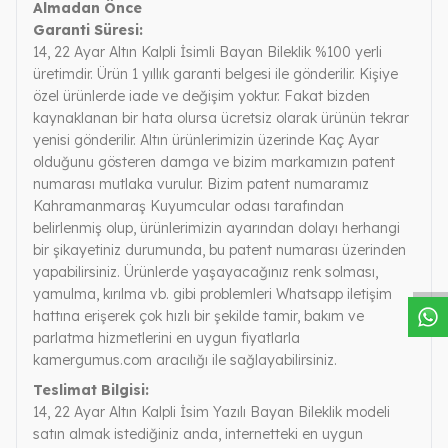
Almadan Önce
Garanti Süresi:
14, 22 Ayar Altın Kalpli İsimli Bayan Bileklik %100 yerli
üretimdir. Ürün 1 yıllık garanti belgesi ile gönderilir. Kişiye
özel ürünlerde iade ve değişim yoktur. Fakat bizden
kaynaklanan bir hata olursa ücretsiz olarak ürünün tekrar
yenisi gönderilir. Altın ürünlerimizin üzerinde Kaç Ayar
olduğunu gösteren damga ve bizim markamızın patent
numarası mutlaka vurulur. Bizim patent numaramız
Kahramanmaraş Kuyumcular odası tarafından
W
h
a
s
a
p
p
D
e
s
t
e
H
a
t
t
belirlenmiş olup, ürünlerimizin ayarından dolayı herhangi
bir şikayetiniz durumunda, bu patent numarası üzerinden
yapabilirsiniz. Ürünlerde yaşayacağınız renk solması,
yamulma, kırılma vb. gibi problemleri Whatsapp iletişim
hattına erişerek çok hızlı bir şekilde tamir, bakım ve
parlatma hizmetlerini en uygun fiyatlarla
kamergumus.com aracılığı ile sağlayabilirsiniz.
Teslimat Bilgisi:
14, 22 Ayar Altın Kalpli İsim Yazılı Bayan Bileklik modeli
satın almak istediğiniz anda, internetteki en uygun