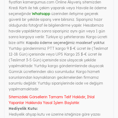
fiyatları kamergumus.com Online Alışveriş sitemizden
Kredi Kartı ile tek çekim yaparak veya Havale ile ödeme
seçeneğinde
Whatsapp
üzerinden iletişime geçerek
güvenli bir şekilde sipariş vere bilirsiniz. Siparişiniz hazır
olduğunda fotoğraf ile bilgilendirme yapılır. Hesabımıza
havale yapıldıktan sonra siparişiniz aynı gün veya 1 gün
sonra kargoya verilir. Türkiye içi şehirlerarası Kargo ücreti
bize aittir.
Kapıda ödeme seçeneğimiz maalesef yoktur.
Yurtdışı gönderimimiz PTT kargo 9 $-€ ücret ile (Teslimat
12-18 Gün) içerisinde veya UPS Kargo 25 $-€ ücret ile
(Teslimat 3-5 Gün) içerisinde size ulaşacak şekilde
yapılmaktadır. Yurtdışı kargo gönderimlerinde oluşacak
Gümrük ücretlerinden alıcı sorumludur. Kargo hizmeti
sorunlarından kaynaklanan gecikmelerden firmamız
sorumlu değildir. Yurtdışı siparişlerinde iade ve değişim
yapılmamaktadır.
Sitemizdeki Görsellerin Tamamı Telif Haklıdır, İhlal
Yapanlar Hakkında Yasal İşlem Başlatılır.
Hediyelik Kutu:
Hediyelik ahşap kutu ve üzerine isteğinize göre yazısı