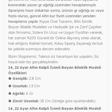
kısmındaki yazan gr ağırlığı üzerinden hesaplanmıştır.
Siparişiniz hazır olduktan sonra, ürünün gr ağırlığı az veya
fazla olursa, güncel Altın kur fiyatı üzerinden yeniden
hesaplama yapılır.
Kişiye Özel Tasarım, Altın İsimlik
Bayan Bileklik Modelleri ve Hediyelik Şık ve Zarif Çeşitleri
olan firmamız, Sizlere En Ucuz ve Uygun Fiyatları vererek,
her zaman %100 Güvenli bir Online Alışveriş sitesi olarak,
hak ettiğiniz Kaliteli hizmeti, Kolay Sipariş Seçeneği ile hızlı
bir şekilde sunmaya devam edecektir.
Bizim Sloganımız; Takınızı siz tasarlayın biz yapalım, Siz
hayal edin biz gerçekleştirelim.
14, 22 Ayar Altın Kalpli İsimli Bayan Bileklik Modeli
Özellikleri
● Genişlik:
2.8 Cm
● Uzunluk:
1.3 Cm
● Ağırlık:
6 Gr
● Zincir Uzunluk:
18 Cm (İsteğe göre ayarlanabilir)
14, 22 Ayar Altın Kalpli İsimli Bayan Bileklik Modeli